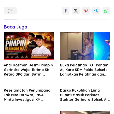
Baca Juga
Andi Rosman Resmi Pimpin
Buka Pelatihan TOT Paham
Gerindra Wajo, Terima SK
AI, Karo SDM Polda Sulsel :
Ketua DPC dari Sufmi
Lanjutkan Pelatihan dan
Dasco Ahmad
Edukasi Terhadap Pelajar di
Seluruh Wilayah Saudara
Keselamatan Penumpang
Dasko Kukuhkan Lima
Tak Bisa Ditawar, INSA
Bupati Masuk Perkuat
Minta Investigasi KM
Stuktur Gerindra Sulsel, AIA
Mutiara Sentosa II Objektif
Targetkan Konsolidasi
hingga Tingkat TPS