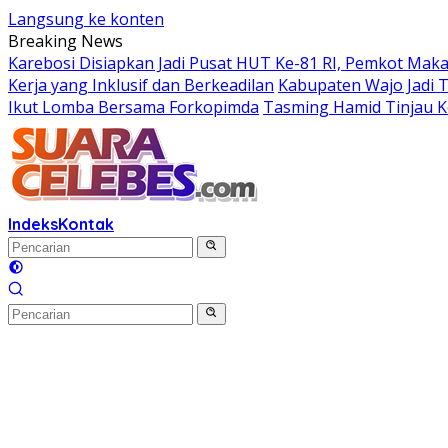
Langsung ke konten
Breaking News
Karebosi Disiapkan Jadi Pusat HUT Ke-81 RI, Pemkot Mak
Kerja yang Inklusif dan Berkeadilan
Kabupaten Wajo Jadi 
Ikut Lomba Bersama Forkopimda
Tasming Hamid Tinjau K
Indeks
Kontak