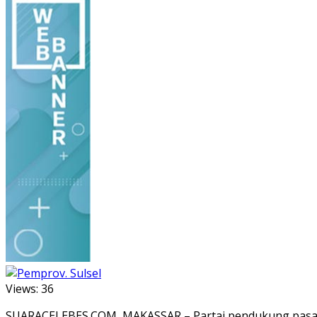
Views:
36
SUARACELEBES.COM, MAKASSAR – Partai pendukung pasang