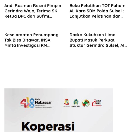
Andi Rosman Resmi Pimpin
Buka Pelatihan TOT Paham
Gerindra Wajo, Terima SK
AI, Karo SDM Polda Sulsel :
Ketua DPC dari Sufmi
Lanjutkan Pelatihan dan
Dasco Ahmad
Edukasi Terhadap Pelajar di
Seluruh Wilayah Saudara
Keselamatan Penumpang
Dasko Kukuhkan Lima
Tak Bisa Ditawar, INSA
Bupati Masuk Perkuat
Minta Investigasi KM
Stuktur Gerindra Sulsel, AIA
Mutiara Sentosa II Objektif
Targetkan Konsolidasi
hingga Tingkat TPS