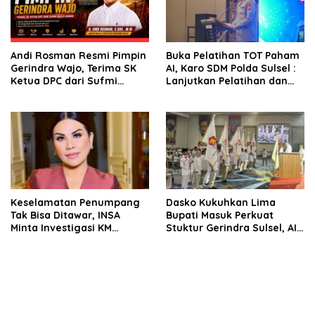
Andi Rosman Resmi Pimpin
Buka Pelatihan TOT Paham
Gerindra Wajo, Terima SK
AI, Karo SDM Polda Sulsel :
Ketua DPC dari Sufmi
Lanjutkan Pelatihan dan
Dasco Ahmad
Edukasi Terhadap Pelajar di
Seluruh Wilayah Saudara
Keselamatan Penumpang
Dasko Kukuhkan Lima
Tak Bisa Ditawar, INSA
Bupati Masuk Perkuat
Minta Investigasi KM
Stuktur Gerindra Sulsel, AIA
Mutiara Sentosa II Objektif
Targetkan Konsolidasi
hingga Tingkat TPS