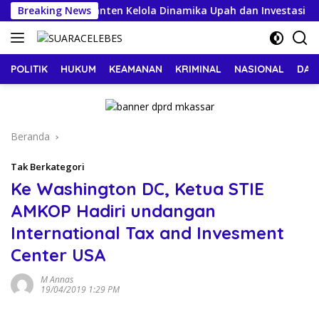
Langsung
 Kaji Strategi Banten Kelola Dinamika Upah dan Investasi
Breaking News
ke
konten
POLITIK
HUKUM
KEAMANAN
KRIMINAL
NASIONAL
DAE
Beranda
Tak Berkategori
Ke Washington DC, Ketua STIE
AMKOP Hadiri undangan
International Tax and Invesment
Center USA
M Annas
19/04/2019 1:29 PM