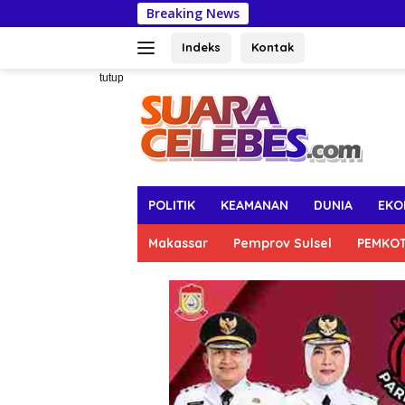
Langsung
Breaking News
DLH Makassar
ke
konten
Indeks
Kontak
tutup
POLITIK
KEAMANAN
DUNIA
EKO
Makassar
Pemprov Sulsel
PEMKO