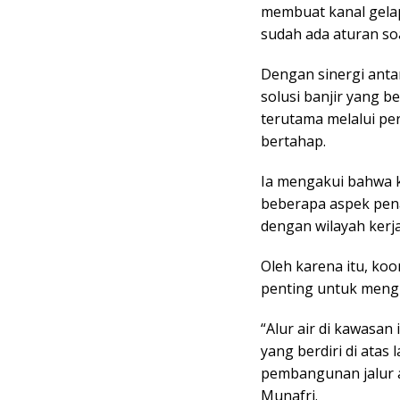
membuat kanal gelap
sudah ada aturan soal
Dengan sinergi ant
solusi banjir yang b
terutama melalui pe
bertahap.
Ia mengakui bahwa 
beberapa aspek pen
dengan wilayah kerj
Oleh karena itu, koo
penting untuk mengha
“Alur air di kawasa
yang berdiri di ata
pembangunan jalur a
Munafri.