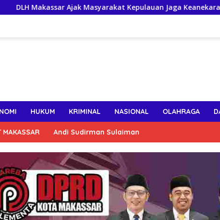
 Ajak Masyarakat Kepulauan Jaga Keanekaragaman Hayati Pesi
NOMI
HUKUM
KRIMINAL
NASIONAL
OLAHRAGA
D
T MAKASSAR
Andi Sudirman Sulaiman