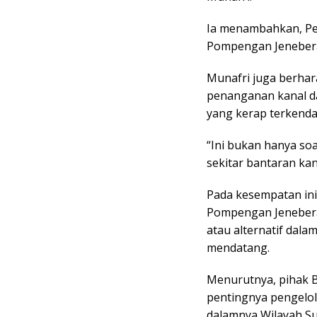
Ia menambahkan, Pem
Pompengan Jenebera
Munafri juga berha
penanganan kanal d
yang kerap terkenda
“Ini bukan hanya soa
sekitar bantaran kan
Pada kesempatan ini
Pompengan Jenebera
atau alternatif dala
mendatang.
Menurutnya, pihak
pentingnya pengelol
dalamnya Wilayah S