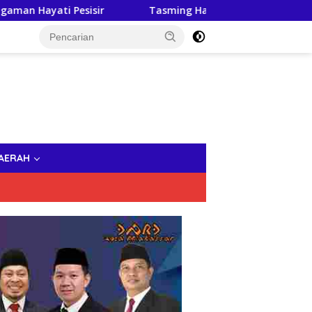
sir
Tasming Hamid Dorong Peningkatan Literasi Keu
AERAH