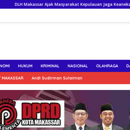
 Makassar Ajak Masyarakat Kepulauan Jaga Keanekaragaman Ha
NOMI
HUKUM
KRIMINAL
NASIONAL
OLAHRAGA
D
T MAKASSAR
Andi Sudirman Sulaiman