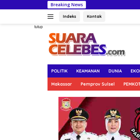
Langsung
Breaking News
DLH
ke
konten
Indeks
Kontak
tutup
POLITIK
KEAMANAN
DUNIA
EKO
Makassar
Pemprov Sulsel
PEMKO