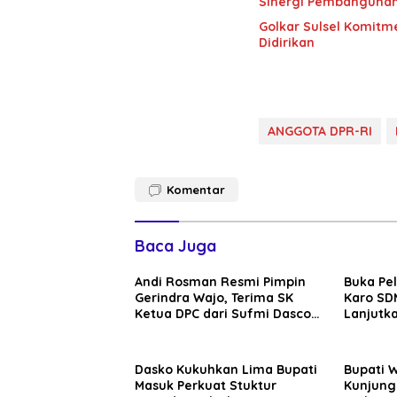
Sinergi Pembanguna
Golkar Sulsel Komitme
Didirikan
ANGGOTA DPR-RI
Komentar
Baca Juga
Andi Rosman Resmi Pimpin
Buka Pe
Gerindra Wajo, Terima SK
Karo SDM
Ketua DPC dari Sufmi Dasco
Lanjutka
Ahmad
Edukasi 
Seluruh
Dasko Kukuhkan Lima Bupati
Bupati 
Masuk Perkuat Stuktur
Kunjung