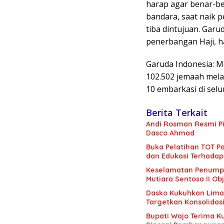
harap agar benar-be
bandara, saat naik 
tiba dintujuan. Gar
penerbangan Haji, ha
Garuda Indonesia: 
102.502 jemaah melal
10 embarkasi di selu
Berita Terkait
Andi Rosman Resmi Pi
Dasco Ahmad
Buka Pelatihan TOT Pa
dan Edukasi Terhadap
Keselamatan Penumpan
Mutiara Sentosa II Obj
Dasko Kukuhkan Lima B
Targetkan Konsolidas
Bupati Wajo Terima K