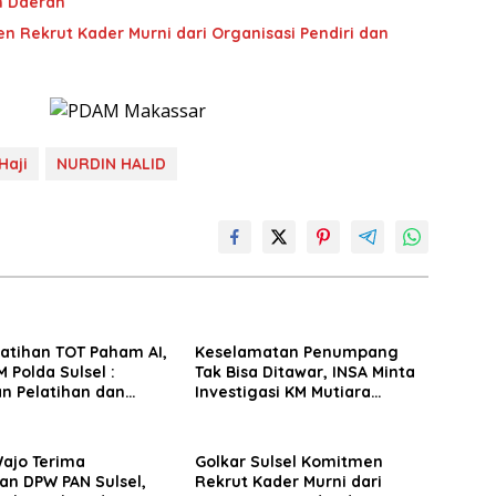
n Daerah
n Rekrut Kader Murni dari Organisasi Pendiri dan
Haji
NURDIN HALID
latihan TOT Paham AI,
Keselamatan Penumpang
 Polda Sulsel :
Tak Bisa Ditawar, INSA Minta
n Pelatihan dan
Investigasi KM Mutiara
Terhadap Pelajar di
Sentosa II Objektif
 Wilayah Saudara
Wajo Terima
Golkar Sulsel Komitmen
an DPW PAN Sulsel,
Rekrut Kader Murni dari