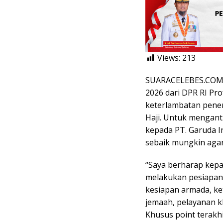
Views:
213
SUARACELEBES.COM, 
2026 dari DPR RI Pro
keterlambatan pener
Haji. Untuk mengant
kepada PT. Garuda I
sebaik mungkin agar
“Saya berharap kepa
melakukan pesiapan 
kesiapan armada, ke
jemaah, pelayanan kh
Khusus point terakhir