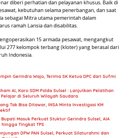
nar diberi perhatian dan pelayanan khusus. Baik di
pesawat, kebutuhan selama penerbangan, dan saat
uda sebagai Mitra utama pemerintah dalam
rus ramah Lansia dan disabilitas.
Mengoperasikan 15 armada pesawat, mengangkut
ui 277 kelompok terbang (kloter) yang berasal dari
ruh Indonesia.
mpin Gerindra Wajo, Terima SK Ketua DPC dari Sufmi
ham AI, Karo SDM Polda Sulsel : Lanjutkan Pelatihan
 Pelajar di Seluruh Wilayah Saudara
g Tak Bisa Ditawar, INSA Minta Investigasi KM
ektif
upati Masuk Perkuat Stuktur Gerindra Sulsel, AIA
i hingga Tingkat TPS
unjungan DPW PAN Sulsel, Perkuat Silaturahmi dan