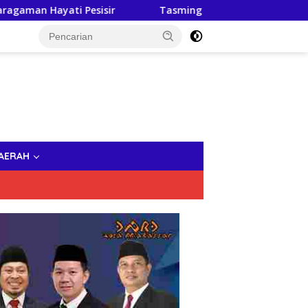
yati Pesisir
Tasming Hamid Dorong Peningkatan Lit
AERAH