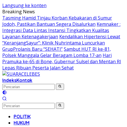
Langsung ke konten
Breaking News
Tasming Hamid Tinjau Korban Kebakaran di Sumur
Jodoh, Pastikan Bantuan Segera Disalurkan
Kemnaker :
Integrasi Data Lintas Instansi Tingkatkan Kualitas
Layanan Ketenagakerjaan
Kendalikan Hipertensi Lewat
“KeranjangSayur”: Klinik Nuhrintama Luncurkan
GrupProlanis Baru “SEHATI”
Sambut HUT RI ke-81,
Polsek Manggala Gelar Beragam Lomba 17-an
Hari
Pramuka ke-65 di Bone, Gubernur Sulsel dan Mentan RI
Lepas Ribuan Peserta Jalan Sehat
Indeks
Kontak
POLITIK
HUKUM