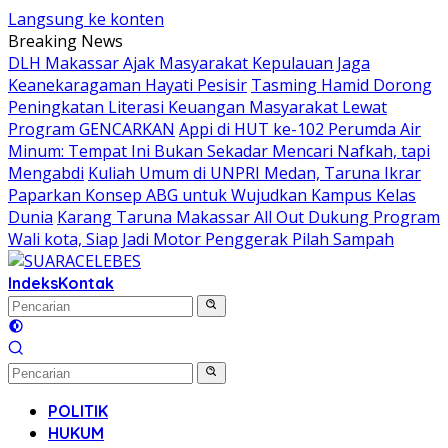
Langsung ke konten
Breaking News
DLH Makassar Ajak Masyarakat Kepulauan Jaga
Keanekaragaman Hayati Pesisir
Tasming Hamid Dorong
Peningkatan Literasi Keuangan Masyarakat Lewat
Program GENCARKAN
Appi di HUT ke-102 Perumda Air
Minum: Tempat Ini Bukan Sekadar Mencari Nafkah, tapi
Mengabdi
Kuliah Umum di UNPRI Medan, Taruna Ikrar
Paparkan Konsep ABG untuk Wujudkan Kampus Kelas
Dunia
Karang Taruna Makassar All Out Dukung Program
Wali kota, Siap Jadi Motor Penggerak Pilah Sampah
Indeks
Kontak
POLITIK
HUKUM