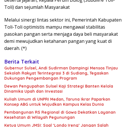
beserta jajaran, Kepala Perum Bulog (Subdivre Toli-
Toli) dan sejumlah Masyarakat
Melalui sinergi lintas sektor ini, Pemerintah Kabupaten
Toli-Toli optimistis mampu mengawal stabilitas
pasokan pangan serta menjaga daya beli masyarakat
demi mewujudkan ketahanan pangan yang kuat di
daerah. (*)
Berita Terkait
Gubernur Sulsel, Andi Sudirman Dampingi Mensos Tinjau
Sekolah Rakyat Terintegrasi 3 di Sudiang, Tegaskan
Dukungan Pengembangan Program
Dewan Pengupahan Sulsel Kaji Strategi Banten Kelola
Dinamika Upah dan Investasi
Kuliah Umum di UNPRI Medan, Taruna Ikrar Paparkan
Konsep ABG untuk Wujudkan Kampus Kelas Dunia
Pembangunan RS Regional di Gowa Dekatkan Layanan
Kesehatan di Wilayah Pegunungan
Ketua Umum JMSI: Soal ‘Londo Ireng’ Jangan Salah