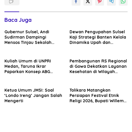
Baca Juga
Gubernur Sulsel, Andi
Dewan Pengupahan Sulsel
Sudirman Dampingi
Kaji Strategi Banten Kelola
Mensos Tinjau Sekolah
Dinamika Upah dan
Rakyat Terintegrasi 3 di
Investasi
Sudiang, Tegaskan
Dukungan Pengembangan
Kuliah Umum di UNPRI
Pembangunan RS Regional
Program
Medan, Taruna Ikrar
di Gowa Dekatkan Layanan
Paparkan Konsep ABG
Kesehatan di Wilayah
untuk Wujudkan Kampus
Pegunungan
Kelas Dunia
Ketua Umum JMSI: Soal
Tolikara Matangkan
‘Londo Ireng’ Jangan Salah
Persiapan Festival Etnik
Mengerti
Religi 2026, Bupati Willem
Wandik Targetkan
Pelaksanaan Berjalan
Sukses dan Jadi Etalase
Budaya Papua