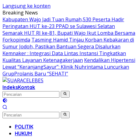
Langsung ke konten
Breaking News
Kabupaten Wajo Jadi Tuan Rumah,530 Peserta Hadir
Peringatan HUT ke-23 PPAD se Sulawesi Selatan
Semarak HUT RI ke-81, Bupati Wajo Ikut Lomba Bersama
Forkopimda
Tasming Hamid Tinjau Korban Kebakaran di
Sumur Jodoh, Pastikan Bantuan Segera Disalurkan
Kemnaker : Integrasi Data Lintas Instansi Tingkatkan
Kualitas Layanan Ketenagakerjaan
Kendalikan Hipertensi
Lewat “KeranjangSayur”: Klinik Nuhrintama Luncurkan
GrupProlanis Baru “SEHATI”
Indeks
Kontak
POLITIK
HUKUM