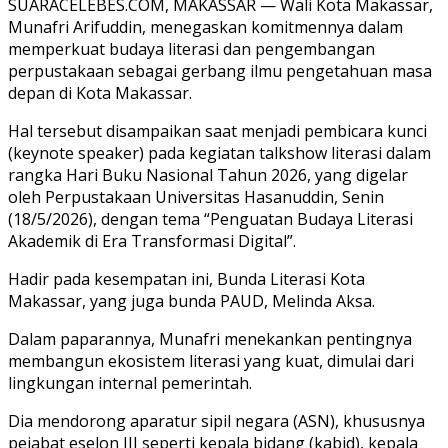
SUARACELEBES.COM, MAKASSAR — Wali Kota Makassar,
Munafri Arifuddin, menegaskan komitmennya dalam
memperkuat budaya literasi dan pengembangan
perpustakaan sebagai gerbang ilmu pengetahuan masa
depan di Kota Makassar.
Hal tersebut disampaikan saat menjadi pembicara kunci
(keynote speaker) pada kegiatan talkshow literasi dalam
rangka Hari Buku Nasional Tahun 2026, yang digelar
oleh Perpustakaan Universitas Hasanuddin, Senin
(18/5/2026), dengan tema “Penguatan Budaya Literasi
Akademik di Era Transformasi Digital”.
Hadir pada kesempatan ini, Bunda Literasi Kota
Makassar, yang juga bunda PAUD, Melinda Aksa.
Dalam paparannya, Munafri menekankan pentingnya
membangun ekosistem literasi yang kuat, dimulai dari
lingkungan internal pemerintah.
Dia mendorong aparatur sipil negara (ASN), khususnya
pejabat eselon III seperti kepala bidang (kabid), kepala