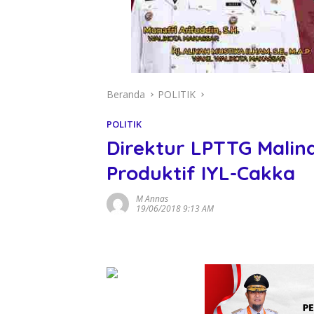
Beranda
POLITIK
POLITIK
Direktur LPTTG Malin
Produktif IYL-Cakka
M Annas
19/06/2018 9:13 AM