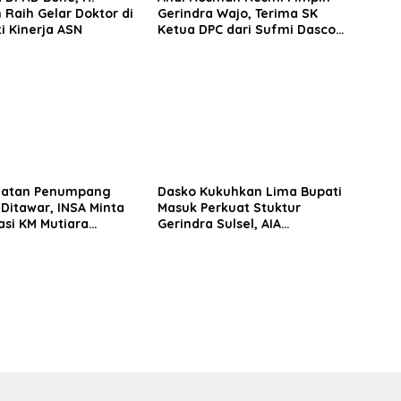
 Raih Gelar Doktor di
Gerindra Wajo, Terima SK
ti Kinerja ASN
Ketua DPC dari Sufmi Dasco
Ahmad
matan Penumpang
Dasko Kukuhkan Lima Bupati
 Ditawar, INSA Minta
Masuk Perkuat Stuktur
asi KM Mutiara
Gerindra Sulsel, AIA
II Objektif
Targetkan Konsolidasi
hingga Tingkat TPS