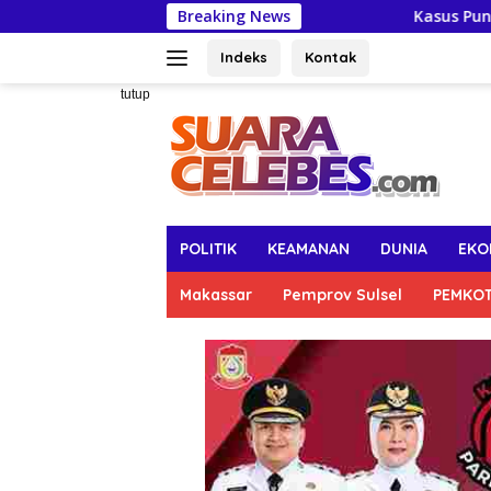
Langsung
Breaking News
Kasus Pungli Perizinan, B
ke
konten
Indeks
Kontak
tutup
POLITIK
KEAMANAN
DUNIA
EKO
Makassar
Pemprov Sulsel
PEMKO