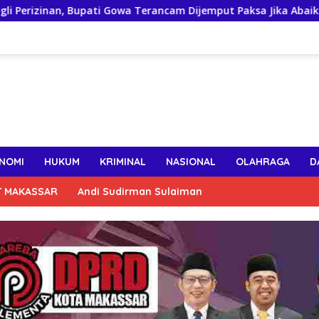
upati Gowa Terancam Dijemput Paksa Jika Abaikan Surat Panggil
NOMI
HUKUM
KRIMINAL
NASIONAL
OLAHRAGA
D
T MAKASSAR
Andi Sudirman Sulaiman