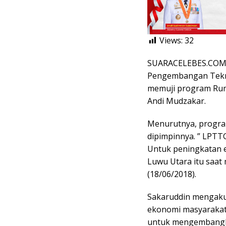
Views:
32
SUARACELEBES.COM
Pengembangan Tekno
memuji program Rum
Andi Mudzakar.
Menurutnya, progra
dipimpinnya. ” LPTT
Untuk peningkatan e
Luwu Utara itu saat
(18/06/2018).
Sakaruddin mengaku
ekonomi masyarakat 
untuk mengembangkan