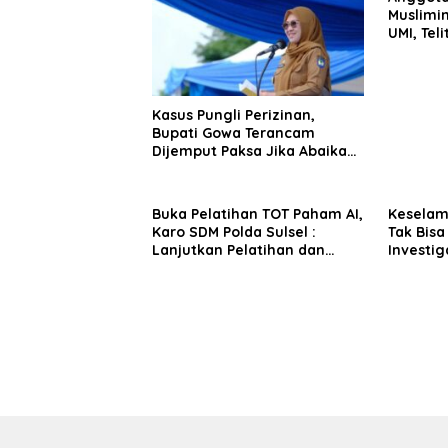
Muslimin
UMI, Teli
Kasus Pungli Perizinan,
Bupati Gowa Terancam
Dijemput Paksa Jika Abaikan
Surat Panggilan Kedua
Penyidik
Buka Pelatihan TOT Paham AI,
Kesela
Karo SDM Polda Sulsel :
Tak Bisa
Lanjutkan Pelatihan dan
Investig
Edukasi Terhadap Pelajar di
Sentosa 
Seluruh Wilayah Saudara