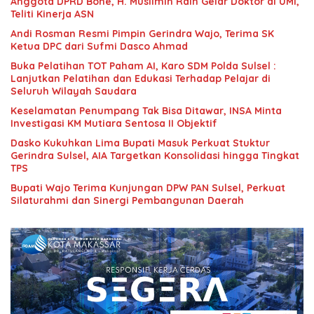
Anggota DPRD Bone, H. Muslimin Raih Gelar Doktor di UMI,
Teliti Kinerja ASN
Andi Rosman Resmi Pimpin Gerindra Wajo, Terima SK
Ketua DPC dari Sufmi Dasco Ahmad
Buka Pelatihan TOT Paham AI, Karo SDM Polda Sulsel :
Lanjutkan Pelatihan dan Edukasi Terhadap Pelajar di
Seluruh Wilayah Saudara
Keselamatan Penumpang Tak Bisa Ditawar, INSA Minta
Investigasi KM Mutiara Sentosa II Objektif
Dasko Kukuhkan Lima Bupati Masuk Perkuat Stuktur
Gerindra Sulsel, AIA Targetkan Konsolidasi hingga Tingkat
TPS
Bupati Wajo Terima Kunjungan DPW PAN Sulsel, Perkuat
Silaturahmi dan Sinergi Pembangunan Daerah