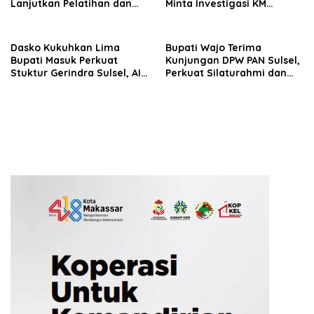
Lanjutkan Pelatihan dan
Minta Investigasi KM
Edukasi Terhadap Pelajar di
Mutiara Sentosa II Objektif
Seluruh Wilayah Saudara
Dasko Kukuhkan Lima
Bupati Wajo Terima
Bupati Masuk Perkuat
Kunjungan DPW PAN Sulsel,
Stuktur Gerindra Sulsel, AIA
Perkuat Silaturahmi dan
Targetkan Konsolidasi
Sinergi Pembangunan
hingga Tingkat TPS
Daerah