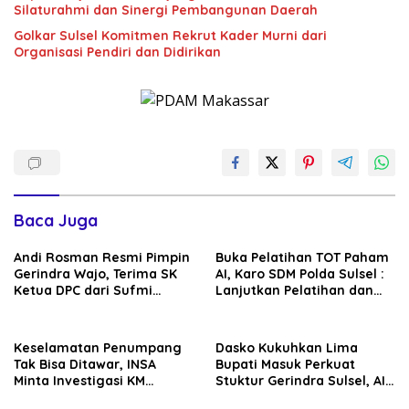
Silaturahmi dan Sinergi Pembangunan Daerah
Golkar Sulsel Komitmen Rekrut Kader Murni dari
Organisasi Pendiri dan Didirikan
Baca Juga
Andi Rosman Resmi Pimpin
Buka Pelatihan TOT Paham
Gerindra Wajo, Terima SK
AI, Karo SDM Polda Sulsel :
Ketua DPC dari Sufmi
Lanjutkan Pelatihan dan
Dasco Ahmad
Edukasi Terhadap Pelajar di
Seluruh Wilayah Saudara
Keselamatan Penumpang
Dasko Kukuhkan Lima
Tak Bisa Ditawar, INSA
Bupati Masuk Perkuat
Minta Investigasi KM
Stuktur Gerindra Sulsel, AIA
Mutiara Sentosa II Objektif
Targetkan Konsolidasi