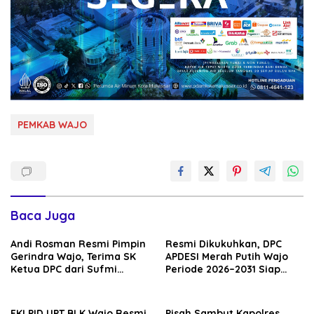
PEMKAB WAJO
Baca Juga
Andi Rosman Resmi Pimpin
Resmi Dikukuhkan, DPC
Gerindra Wajo, Terima SK
APDESI Merah Putih Wajo
Ketua DPC dari Sufmi
Periode 2026–2031 Siap
Dasco Ahmad
Kawal Kemajuan Desa dan
Perkuat Koperasi Merah
Putih
FKLPID UPT BLK Wajo Resmi
Pisah Sambut Kapolres