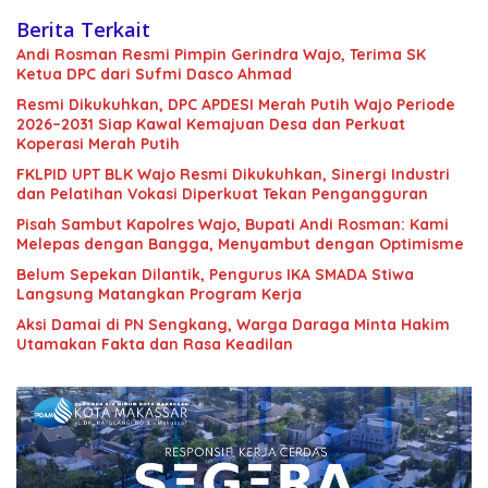
Berita Terkait
Andi Rosman Resmi Pimpin Gerindra Wajo, Terima SK
Ketua DPC dari Sufmi Dasco Ahmad
Resmi Dikukuhkan, DPC APDESI Merah Putih Wajo Periode
2026–2031 Siap Kawal Kemajuan Desa dan Perkuat
Koperasi Merah Putih
FKLPID UPT BLK Wajo Resmi Dikukuhkan, Sinergi Industri
dan Pelatihan Vokasi Diperkuat Tekan Pengangguran
Pisah Sambut Kapolres Wajo, Bupati Andi Rosman: Kami
Melepas dengan Bangga, Menyambut dengan Optimisme
Belum Sepekan Dilantik, Pengurus IKA SMADA Stiwa
Langsung Matangkan Program Kerja
Aksi Damai di PN Sengkang, Warga Daraga Minta Hakim
Utamakan Fakta dan Rasa Keadilan