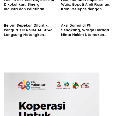
Dikukuhkan, Sinergi
Wajo, Bupati Andi Rosman:
Industri dan Pelatihan
Kami Melepas dengan
Vokasi Diperkuat Tekan
Bangga, Menyambut
Pengangguran
dengan Optimisme
Belum Sepekan Dilantik,
Aksi Damai di PN
Pengurus IKA SMADA Stiwa
Sengkang, Warga Daraga
Langsung Matangkan
Minta Hakim Utamakan
Program Kerja
Fakta dan Rasa Keadilan