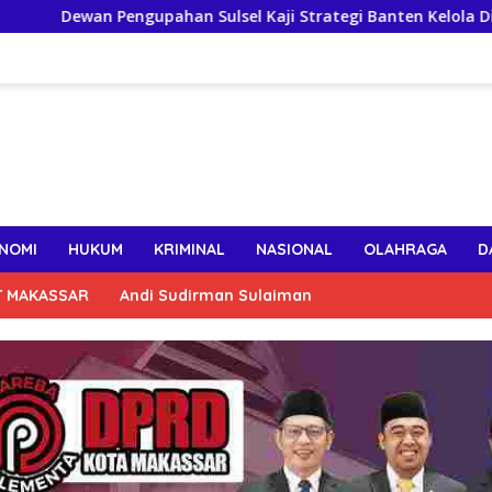
 Pengupahan Sulsel Kaji Strategi Banten Kelola Dinamika Upah
NOMI
HUKUM
KRIMINAL
NASIONAL
OLAHRAGA
D
T MAKASSAR
Andi Sudirman Sulaiman