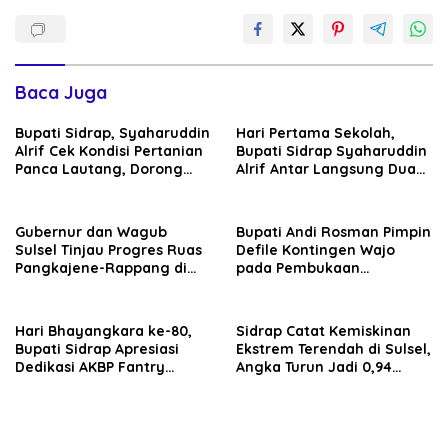
Baca Juga
Bupati Sidrap, Syaharuddin
Hari Pertama Sekolah,
Alrif Cek Kondisi Pertanian
Bupati Sidrap Syaharuddin
Panca Lautang, Dorong
Alrif Antar Langsung Dua
Pemanfaatan Air Danau
Anaknya
Sidenreng
Gubernur dan Wagub
Bupati Andi Rosman Pimpin
Sulsel Tinjau Progres Ruas
Defile Kontingen Wajo
Pangkajene-Rappang di
pada Pembukaan
Sidrap, Targetkan Segera
Porsenijar PGRI Sulsel 2026
Rampung untuk Dukung
Ekonomi Warga
Hari Bhayangkara ke-80,
Sidrap Catat Kemiskinan
Bupati Sidrap Apresiasi
Ekstrem Terendah di Sulsel,
Dedikasi AKBP Fantry
Angka Turun Jadi 0,94
Taherong
Persen