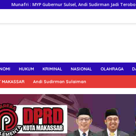
i : MYP Gubernur Sulsel, Andi Sudirman Jadi Terobosan Besar P
NOMI
HUKUM
KRIMINAL
NASIONAL
OLAHRAGA
D
T MAKASSAR
Andi Sudirman Sulaiman