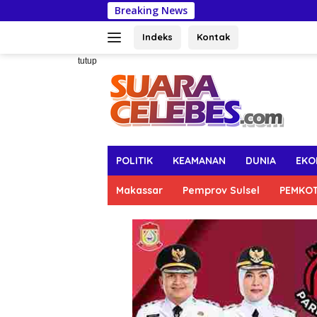
Langsung
Breaking News
Munafr
ke
konten
Indeks
Kontak
tutup
POLITIK
KEAMANAN
DUNIA
EKO
Makassar
Pemprov Sulsel
PEMKO