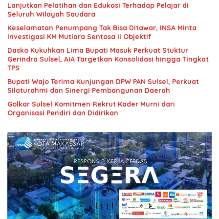
Lanjutkan Pelatihan dan Edukasi Terhadap Pelajar di
Seluruh Wilayah Saudara
Keselamatan Penumpang Tak Bisa Ditawar, INSA Minta
Investigasi KM Mutiara Sentosa II Objektif
Dasko Kukuhkan Lima Bupati Masuk Perkuat Stuktur
Gerindra Sulsel, AIA Targetkan Konsolidasi hingga Tingkat
TPS
Bupati Wajo Terima Kunjungan DPW PAN Sulsel, Perkuat
Silaturahmi dan Sinergi Pembangunan Daerah
Golkar Sulsel Komitmen Rekrut Kader Murni dari
Organisasi Pendiri dan Didirikan