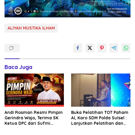
ALIYAH MUSTIKA ILHAM
Baca Juga
Andi Rosman Resmi Pimpin
Buka Pelatihan TOT Paham
Gerindra Wajo, Terima SK
AI, Karo SDM Polda Sulsel :
Ketua DPC dari Sufmi
Lanjutkan Pelatihan dan
Dasco Ahmad
Edukasi Terhadap Pelajar di
Seluruh Wilayah Saudara