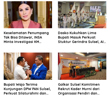
Keselamatan Penumpang
Dasko Kukuhkan Lima
Tak Bisa Ditawar, INSA
Bupati Masuk Perkuat
Minta Investigasi KM
Stuktur Gerindra Sulsel, AIA
Mutiara Sentosa II Objektif
Targetkan Konsolidasi
hingga Tingkat TPS
Bupati Wajo Terima
Golkar Sulsel Komitmen
Kunjungan DPW PAN Sulsel,
Rekrut Kader Murni dari
Perkuat Silaturahmi dan
Organisasi Pendiri dan
Sinergi Pembangunan
Didirikan
Daerah