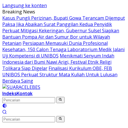
Langsung ke konten
Breaking News
Kasus Pungli Perizinan, Bupati Gowa Terancam Dijemput
Paksa Jika Abaikan Surat Panggilan Kedua Penyidik
Perkuat Mitigasi Kekeringan, Gubernur Sulsel Siapkan
Bantuan Pompa Air dan Sumur Bor untuk Wilayah
Petanian
Persiapan Memasuki Dunia Profesional
Kesehatan, 150 Calon Tenaga Laboratorium Medik Jalani
Uji Kompetensi di UNIBOS
Menikmati Senyum Indah
Indonesia dari Bumi Nawi Arigi, Festival Etnik Religi
Tolikara Siap Digelar
Finalisasi Kurikulum OBE, FEB
UNIBOS Perkuat Struktur Mata Kuliah Untuk Lulusan
Berdaya Saing
Indeks
Kontak