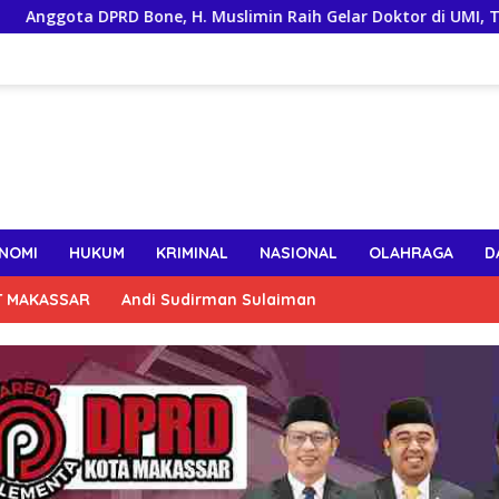
ta DPRD Bone, H. Muslimin Raih Gelar Doktor di UMI, Teliti Kine
NOMI
HUKUM
KRIMINAL
NASIONAL
OLAHRAGA
D
T MAKASSAR
Andi Sudirman Sulaiman