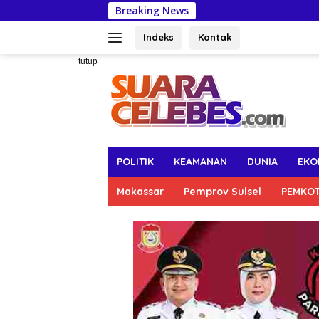
Langsung
Breaking News
Anggo
ke
konten
Indeks
Kontak
tutup
POLITIK
KEAMANAN
DUNIA
EKO
Makassar
Pemprov Sulsel
PEMKO