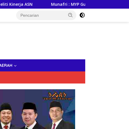
rja ASN
Munafri : MYP Gubernur Sulsel, Andi Sudirman 
AERAH