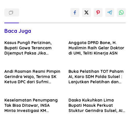
Baca Juga
Kasus Pungli Perizinan,
Anggota DPRD Bone, H.
Bupati Gowa Terancam
Muslimin Raih Gelar Doktor
Dijemput Paksa Jika
di UMI, Teliti Kinerja ASN
Abaikan Surat Panggilan
Kedua Penyidik
Andi Rosman Resmi Pimpin
Buka Pelatihan TOT Paham
Gerindra Wajo, Terima SK
AI, Karo SDM Polda Sulsel :
Ketua DPC dari Sufmi
Lanjutkan Pelatihan dan
Dasco Ahmad
Edukasi Terhadap Pelajar di
Seluruh Wilayah Saudara
Keselamatan Penumpang
Dasko Kukuhkan Lima
Tak Bisa Ditawar, INSA
Bupati Masuk Perkuat
Minta Investigasi KM
Stuktur Gerindra Sulsel, AIA
Mutiara Sentosa II Objektif
Targetkan Konsolidasi
hingga Tingkat TPS