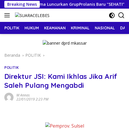
Langsung
: Klinik Nuhrintama Luncurkan GrupProlanis Baru “SEHATI”
Breaking News
ke
konten
POLITIK
HUKUM
KEAMANAN
KRIMINAL
NASIONAL
DAE
Beranda
POLITIK
POLITIK
Direktur JSI: Kami Ikhlas Jika Arif
Saleh Pulang Mengabdi
M Annas
22/01/2019 2:23 PM