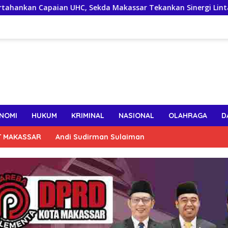
 UHC, Sekda Makassar Tekankan Sinergi Lintas OPD Jaga Keakti
NOMI
HUKUM
KRIMINAL
NASIONAL
OLAHRAGA
D
T MAKASSAR
Andi Sudirman Sulaiman