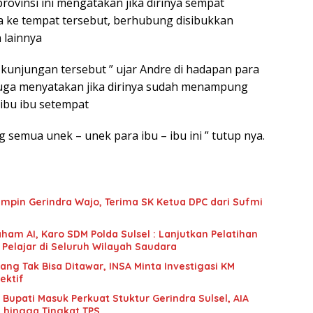
rovinsi ini mengatakan jika dirinya sempat
 ke tempat tersebut, berhubung disibukkan
 lainnya
 kunjungan tersebut ” ujar Andre di hadapan para
juga menyatakan jika dirinya sudah menampung
 ibu ibu setempat
semua unek – unek para ibu – ibu ini ” tutup nya.
mpin Gerindra Wajo, Terima SK Ketua DPC dari Sufmi
ham AI, Karo SDM Polda Sulsel : Lanjutkan Pelatihan
 Pelajar di Seluruh Wilayah Saudara
g Tak Bisa Ditawar, INSA Minta Investigasi KM
ektif
upati Masuk Perkuat Stuktur Gerindra Sulsel, AIA
i hingga Tingkat TPS