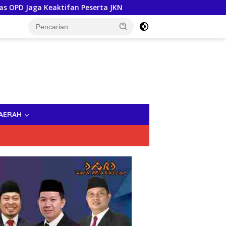
fan Peserta JKN
Pastikan Tak Ada Masalah Hukum, Sekd
AERAH