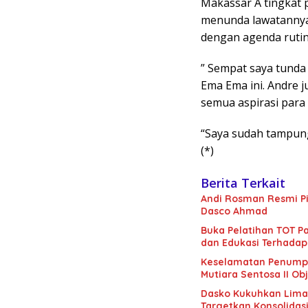
Makassar A tingkat p
menunda lawatannya
dengan agenda rutin
” Sempat saya tunda
Ema Ema ini. Andre 
semua aspirasi para
“Saya sudah tampung 
(*)
Berita Terkait
Andi Rosman Resmi Pi
Dasco Ahmad
Buka Pelatihan TOT Pa
dan Edukasi Terhadap
Keselamatan Penumpan
Mutiara Sentosa II Obj
Dasko Kukuhkan Lima B
Targetkan Konsolidas