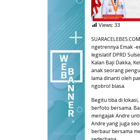
Views:
33
SUARACELEBES.COM, 
ngetrennya Emak -e
legislatif DPRD Suls
Kalan Baji Dakka, K
anak seorang pengus
lama dinanti oleh p
ngobrol biasa.
Begitu tiba di lokas
berfoto bersama. Ba
mengajak Andre unt
Andre yang juga seo
berbaur bersama me
sederhana.