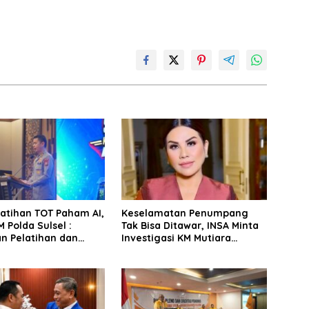
latihan TOT Paham AI,
Keselamatan Penumpang
 Polda Sulsel :
Tak Bisa Ditawar, INSA Minta
n Pelatihan dan
Investigasi KM Mutiara
Terhadap Pelajar di
Sentosa II Objektif
 Wilayah Saudara