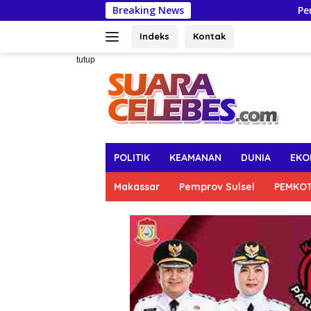
Langsung
Breaking News
Pertahankan Capaian
ke
konten
Indeks
Kontak
tutup
POLITIK
KEAMANAN
DUNIA
EKO
Makassar
Pemprov Sulsel
PEMKO