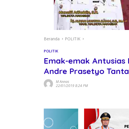
Beranda
POLITIK
POLITIK
Emak-emak Antusias H
Andre Prasetyo Tanta 
M Annas
22/01/2019 8:24 PM