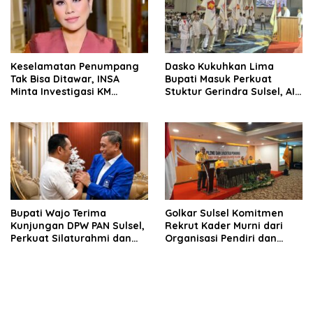
Keselamatan Penumpang
Dasko Kukuhkan Lima
Tak Bisa Ditawar, INSA
Bupati Masuk Perkuat
Minta Investigasi KM
Stuktur Gerindra Sulsel, AIA
Mutiara Sentosa II Objektif
Targetkan Konsolidasi
hingga Tingkat TPS
Bupati Wajo Terima
Golkar Sulsel Komitmen
Kunjungan DPW PAN Sulsel,
Rekrut Kader Murni dari
Perkuat Silaturahmi dan
Organisasi Pendiri dan
Sinergi Pembangunan
Didirikan
Daerah