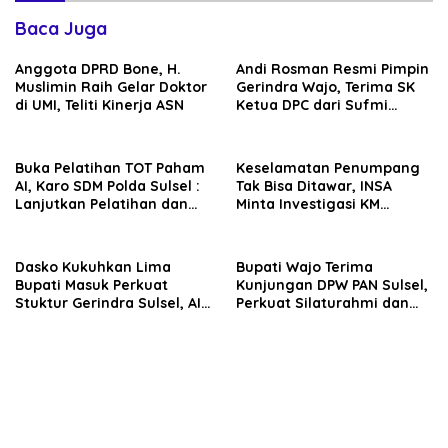
Baca Juga
Anggota DPRD Bone, H.
Andi Rosman Resmi Pimpin
Muslimin Raih Gelar Doktor
Gerindra Wajo, Terima SK
di UMI, Teliti Kinerja ASN
Ketua DPC dari Sufmi
Dasco Ahmad
Buka Pelatihan TOT Paham
Keselamatan Penumpang
AI, Karo SDM Polda Sulsel :
Tak Bisa Ditawar, INSA
Lanjutkan Pelatihan dan
Minta Investigasi KM
Edukasi Terhadap Pelajar di
Mutiara Sentosa II Objektif
Seluruh Wilayah Saudara
Dasko Kukuhkan Lima
Bupati Wajo Terima
Bupati Masuk Perkuat
Kunjungan DPW PAN Sulsel,
Stuktur Gerindra Sulsel, AIA
Perkuat Silaturahmi dan
Targetkan Konsolidasi
Sinergi Pembangunan
hingga Tingkat TPS
Daerah