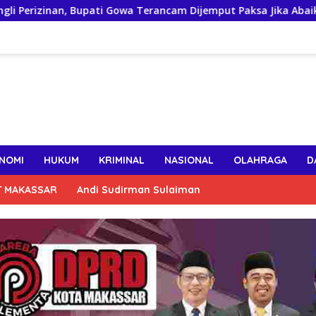
 Bupati Gowa Terancam Dijemput Paksa Jika Abaikan Surat Pang
NOMI
HUKUM
KRIMINAL
NASIONAL
OLAHRAGA
D
T MAKASSAR
Andi Sudirman Sulaiman