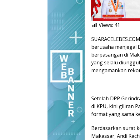
Views:
41
SUARACELEBES.COM,
berusaha menjegal 
berpasangan di Makas
yang selalu diunggulk
mengamankan rekome
Setelah DPP Gerind
di KPU, kini giliran
format yang sama k
Berdasarkan surat 
Makassar, Andi Rach