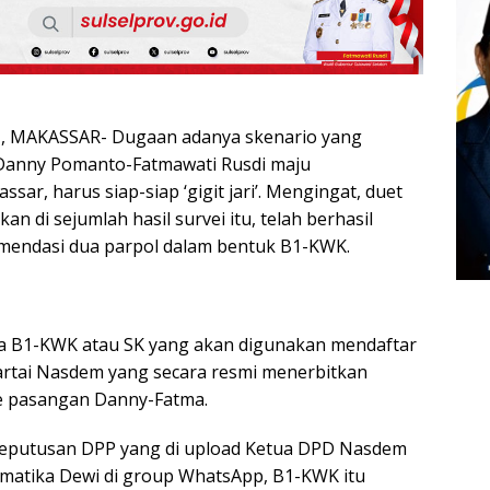
 MAKASSAR- Dugaan adanya skenario yang
Danny Pomanto-Fatmawati Rusdi maju
sar, harus siap-siap ‘gigit jari’. Mengingat, duet
an di sejumlah hasil survei itu, telah berhasil
ndasi dua parpol dalam bentuk B1-KWK.
ra B1-KWK atau SK yang akan digunakan mendaftar
 Partai Nasdem yang secara resmi menerbitkan
e pasangan Danny-Fatma.
keputusan DPP yang di upload Ketua DPD Nasdem
matika Dewi di group WhatsApp, B1-KWK itu