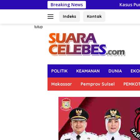
Langsung
Breaking News
Kasus Pungli Perizinan,
ke
konten
Indeks
Kontak
tutup
POLITIK
KEAMANAN
DUNIA
EKO
Makassar
Pemprov Sulsel
PEMKO