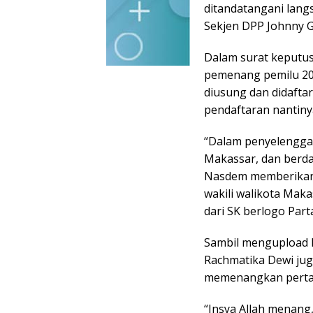
ditandatangani lan
Sekjen DPP Johnny G
Dalam surat keputusa
pemenang pemilu 201
diusung dan didafta
pendaftaran nantiny
“Dalam penyelenggar
Makassar, dan berda
Nasdem memberikan 
wakili walikota Mak
dari SK berlogo Part
Sambil mengupload k
Rachmatika Dewi ju
memenangkan perta
“Insya Allah menang