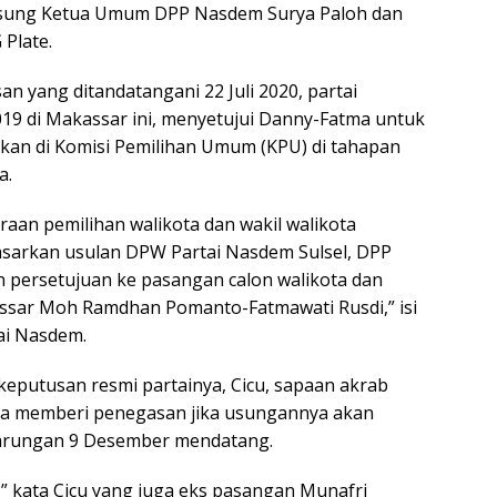
gsung Ketua Umum DPP Nasdem Surya Paloh dan
 Plate.
n yang ditandatangani 22 Juli 2020, partai
9 di Makassar ini, menyetujui Danny-Fatma untuk
rkan di Komisi Pemilihan Umum (KPU) di tahapan
a.
aan pemilihan walikota dan wakil walikota
sarkan usulan DPW Partai Nasdem Sulsel, DPP
persetujuan ke pasangan calon walikota dan
assar Moh Ramdhan Pomanto-Fatmawati Rusdi,” isi
ai Nasdem.
eputusan resmi partainya, Cicu, sapaan akrab
ga memberi penegasan jika usungannya akan
rungan 9 Desember mendatang.
,” kata Cicu yang juga eks pasangan Munafri