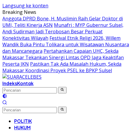
Langsung ke konten
Breaking News
Anggota DPRD Bone, H. Muslimin Raih Gelar Doktor di
UMI, Teliti Kinerja ASN
Munafri : MYP Gubernur Sulsel,
Andi Sudirman Jadi Terobosan Besar Perkuat
Konektivitas Wilayah
Festival Etnik Religi 2026, Willem
Wandik Buka Pintu Tolikara untuk Wisatawan Nusantara
dan Mancanegara
Pertahankan Capaian UHC, Sekda
Makassar Tekankan Sinergi Lintas OPD Jaga Keaktifan
Peserta JKN
Pastikan Tak Ada Masalah Hukum, Sekda
Makassar Koordinasi Proyek PSEL ke BPKP Sulsel
Indeks
Kontak
POLITIK
HUKUM