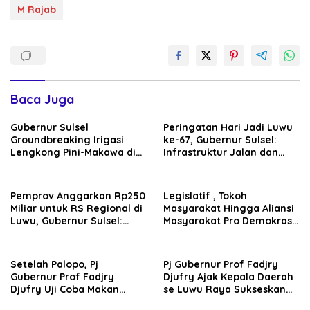
M Rajab
Baca Juga
Gubernur Sulsel
Peringatan Hari Jadi Luwu
Groundbreaking Irigasi
ke-67, Gubernur Sulsel:
Lengkong Pini-Makawa di
Infrastruktur Jalan dan
Luwu, Akhiri 7 Tahun Sawah
Irigasi di Luwu Terus Dipacu
Minim Pasokan Air
Lewat MYP
Pemprov Anggarkan Rp250
Legislatif , Tokoh
Miliar untuk RS Regional di
Masyarakat Hingga Aliansi
Luwu, Gubernur Sulsel:
Masyarakat Pro Demokrasi
Pembangunan Fisik Dimulai
Dukung Percepatan
Tahun Ini
Investasi Di Luwu
Setelah Palopo, Pj
Pj Gubernur Prof Fadjry
Gubernur Prof Fadjry
Djufry Ajak Kepala Daerah
Djufry Uji Coba Makan
se Luwu Raya Sukseskan
Bergizi dan Pemeriksaan
Swasembada Pangan