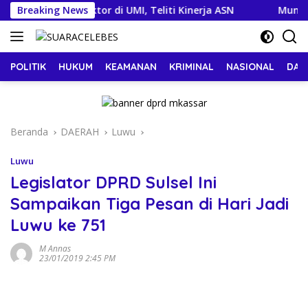
Langsung
 Raih Gelar Doktor di UMI, Teliti Kinerja ASN
Breaking News
Munafri 
ke
konten
POLITIK
HUKUM
KEAMANAN
KRIMINAL
NASIONAL
DAE
Beranda
DAERAH
Luwu
Luwu
Legislator DPRD Sulsel Ini
Sampaikan Tiga Pesan di Hari Jadi
Luwu ke 751
M Annas
23/01/2019 2:45 PM