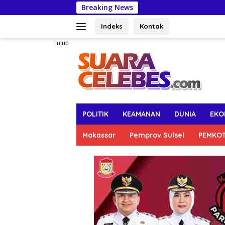
Langsung
Breaking News
Anggota DPRD
ke
konten
Indeks
Kontak
tutup
POLITIK
KEAMANAN
DUNIA
EKO
Makassar
Pemprov Sulsel
PEMKO