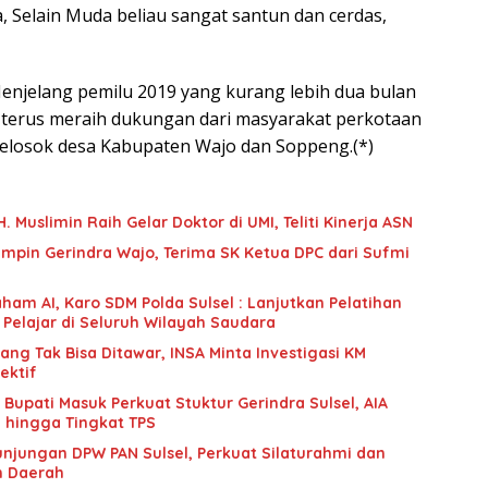
, Selain Muda beliau sangat santun dan cerdas,
Menjelang pemilu 2019 yang kurang lebih dua bulan
SA) terus meraih dukungan dari masyarakat perkotaan
elosok desa Kabupaten Wajo dan Soppeng.(*)
 Muslimin Raih Gelar Doktor di UMI, Teliti Kinerja ASN
mpin Gerindra Wajo, Terima SK Ketua DPC dari Sufmi
ham AI, Karo SDM Polda Sulsel : Lanjutkan Pelatihan
 Pelajar di Seluruh Wilayah Saudara
g Tak Bisa Ditawar, INSA Minta Investigasi KM
ektif
upati Masuk Perkuat Stuktur Gerindra Sulsel, AIA
i hingga Tingkat TPS
unjungan DPW PAN Sulsel, Perkuat Silaturahmi dan
n Daerah