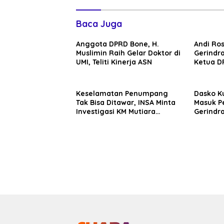
Baca Juga
Anggota DPRD Bone, H.
Andi Ro
Muslimin Raih Gelar Doktor di
Gerindra
UMI, Teliti Kinerja ASN
Ketua D
Ahmad
Keselamatan Penumpang
Dasko K
Tak Bisa Ditawar, INSA Minta
Masuk P
Investigasi KM Mutiara
Gerindra
Sentosa II Objektif
Targetka
hingga 