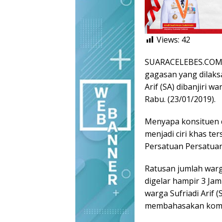
Views:
42
SUARACELEBES.COM, 
gagasan yang dilaks
Arif (SA) dibanjiri w
Rabu. (23/01/2019).
Menyapa konsituen 
menjadi ciri khas ter
Persatuan Persatua
Ratusan jumlah war
digelar hampir 3 Ja
warga Sufriadi Arif 
membahasakan komit