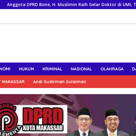
 Bone, H. Muslimin Raih Gelar Doktor di UMI, Teliti Kinerja AS
NOMI
HUKUM
KRIMINAL
NASIONAL
OLAHRAGA
D
T MAKASSAR
Andi Sudirman Sulaiman