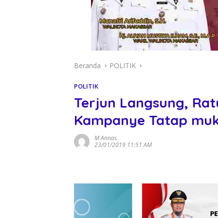
Beranda
POLITIK
POLITIK
Terjun Langsung, Rat
Kampanye Tatap muka
M Annas
23/01/2019 11:51 AM