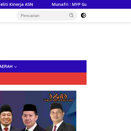
N
Munafri : MYP Gubernur Sulsel, Andi Sudirman Jadi Te
AERAH