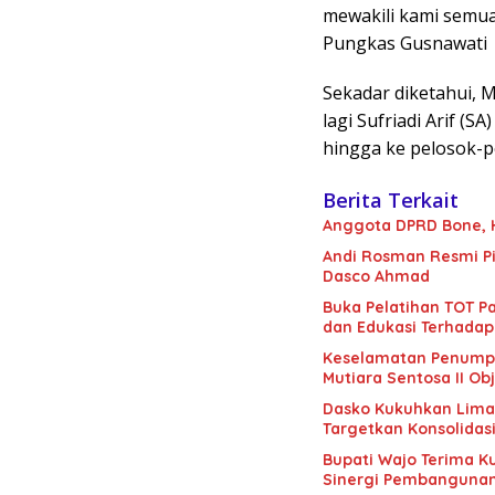
mewakili kami semua
Pungkas Gusnawati
Sekadar diketahui, 
lagi Sufriadi Arif (
hingga ke pelosok-p
Berita Terkait
Anggota DPRD Bone, H.
Andi Rosman Resmi Pi
Dasco Ahmad
Buka Pelatihan TOT Pa
dan Edukasi Terhadap
Keselamatan Penumpan
Mutiara Sentosa II Obj
Dasko Kukuhkan Lima B
Targetkan Konsolidas
Bupati Wajo Terima K
Sinergi Pembanguna