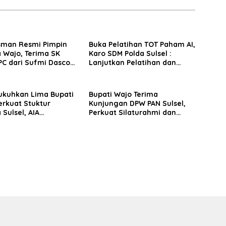
sman Resmi Pimpin
Buka Pelatihan TOT Paham AI,
 Wajo, Terima SK
Karo SDM Polda Sulsel :
PC dari Sufmi Dasco
Lanjutkan Pelatihan dan
Edukasi Terhadap Pelajar di
Seluruh Wilayah Saudara
ukuhkan Lima Bupati
Bupati Wajo Terima
erkuat Stuktur
Kunjungan DPW PAN Sulsel,
 Sulsel, AIA
Perkuat Silaturahmi dan
n Konsolidasi
Sinergi Pembangunan
Tingkat TPS
Daerah