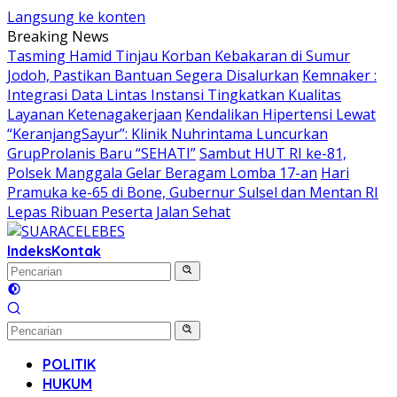
Langsung ke konten
Breaking News
Tasming Hamid Tinjau Korban Kebakaran di Sumur
Jodoh, Pastikan Bantuan Segera Disalurkan
Kemnaker :
Integrasi Data Lintas Instansi Tingkatkan Kualitas
Layanan Ketenagakerjaan
Kendalikan Hipertensi Lewat
“KeranjangSayur”: Klinik Nuhrintama Luncurkan
GrupProlanis Baru “SEHATI”
Sambut HUT RI ke-81,
Polsek Manggala Gelar Beragam Lomba 17-an
Hari
Pramuka ke-65 di Bone, Gubernur Sulsel dan Mentan RI
Lepas Ribuan Peserta Jalan Sehat
Indeks
Kontak
POLITIK
HUKUM