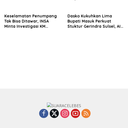
Dasco Ahmad
Edukasi Terhadap Pelajar di
Seluruh Wilayah Saudara
Keselamatan Penumpang
Dasko Kukuhkan Lima
Tak Bisa Ditawar, INSA
Bupati Masuk Perkuat
Minta Investigasi KM
Stuktur Gerindra Sulsel, AIA
Mutiara Sentosa II Objektif
Targetkan Konsolidasi
hingga Tingkat TPS