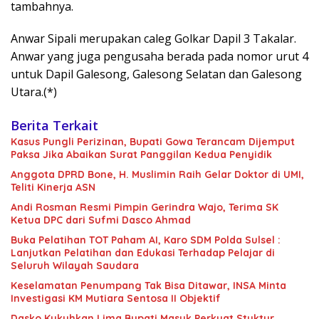
tambahnya.
Anwar Sipali merupakan caleg Golkar Dapil 3 Takalar.
Anwar yang juga pengusaha berada pada nomor urut 4
untuk Dapil Galesong, Galesong Selatan dan Galesong
Utara.(*)
Berita Terkait
Kasus Pungli Perizinan, Bupati Gowa Terancam Dijemput
Paksa Jika Abaikan Surat Panggilan Kedua Penyidik
Anggota DPRD Bone, H. Muslimin Raih Gelar Doktor di UMI,
Teliti Kinerja ASN
Andi Rosman Resmi Pimpin Gerindra Wajo, Terima SK
Ketua DPC dari Sufmi Dasco Ahmad
Buka Pelatihan TOT Paham AI, Karo SDM Polda Sulsel :
Lanjutkan Pelatihan dan Edukasi Terhadap Pelajar di
Seluruh Wilayah Saudara
Keselamatan Penumpang Tak Bisa Ditawar, INSA Minta
Investigasi KM Mutiara Sentosa II Objektif
Dasko Kukuhkan Lima Bupati Masuk Perkuat Stuktur