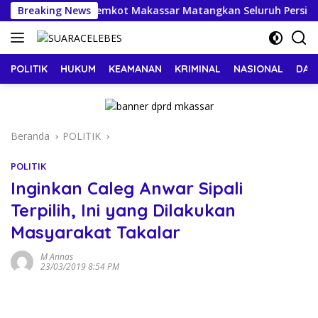
Langsung
at HUT Ke-81 RI, Pemkot Makassar Matangkan Seluruh Persiapan
Breaking News
ke
konten
POLITIK
HUKUM
KEAMANAN
KRIMINAL
NASIONAL
DAE
Beranda
POLITIK
POLITIK
Inginkan Caleg Anwar Sipali
Terpilih, Ini yang Dilakukan
Masyarakat Takalar
M Annas
23/03/2019 8:54 PM