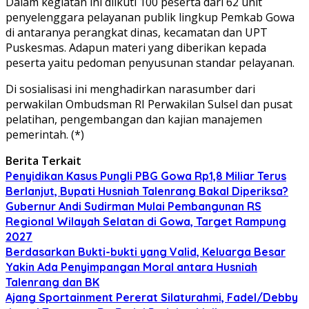
Dalam kegiatan ini diikuti 100 peserta dari 62 unit
penyelenggara pelayanan publik lingkup Pemkab Gowa
di antaranya perangkat dinas, kecamatan dan UPT
Puskesmas. Adapun materi yang diberikan kepada
peserta yaitu pedoman penyusunan standar pelayanan.
Di sosialisasi ini menghadirkan narasumber dari
perwakilan Ombudsman RI Perwakilan Sulsel dan pusat
pelatihan, pengembangan dan kajian manajemen
pemerintah. (*)
Berita Terkait
Penyidikan Kasus Pungli PBG Gowa Rp1,8 Miliar Terus
Berlanjut, Bupati Husniah Talenrang Bakal Diperiksa?
Gubernur Andi Sudirman Mulai Pembangunan RS
Regional Wilayah Selatan di Gowa, Target Rampung
2027
Berdasarkan Bukti-bukti yang Valid, Keluarga Besar
Yakin Ada Penyimpangan Moral antara Husniah
Talenrang dan BK
Ajang Sportainment Pererat Silaturahmi, Fadel/Debby