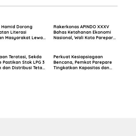
 Hamid Dorong
Rakerkonas APINDO XXXV
tan Literasi
Bahas Ketahanan Ekonomi
n Masyarakat Lewat
Nasional, Wali Kota Parepare
m GENCARKAN
Perkuat Kolaborasi dengan
Dunia Usaha
aan Teratasi, Sekda
Perkuat Kesiapsiagaan
 Pastikan Stok LPG 3
Bencana, Pemkot Parepare
dan Distribusi Tetap
Tingkatkan Kapasitas dan
Ketat
Kemampuan Manajerial TRC
BPBD