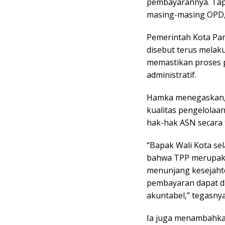
pembayarannya. Tapi
masing-masing OPD,”
Pemerintah Kota Pa
disebut terus melak
memastikan proses p
administratif.
Hamka menegaskan,
kualitas pengelolaa
hak-hak ASN secara 
“Bapak Wali Kota s
bahwa TPP merupaka
menunjang kesejaht
pembayaran dapat di
akuntabel,” tegasnya
Ia juga menambahkan