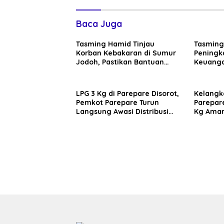
Baca Juga
Tasming Hamid Tinjau
Tasming
Korban Kebakaran di Sumur
Peningka
Jodoh, Pastikan Bantuan
Keuanga
Segera Disalurkan
Progra
LPG 3 Kg di Parepare Disorot,
Kelangk
Pemkot Parepare Turun
Parepare
Langsung Awasi Distribusi
Kg Aman 
Hingga Pengecer
Diawasi 