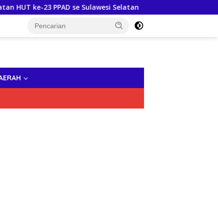
-23 PPAD se Sulawesi Selatan
Semarak HUT RI ke-81, 
AERAH