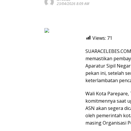
23/04/2026 8:09 AM
Views:
71
SUARACELEBES.COM,
memastikan pembaya
Aparatur Sipil Negar
pekan ini, setelah s
keterlambatan penca
Wali Kota Parepare
komitmennya saat u
ASN akan segera dica
oleh pemerintah kot
masing Organisasi P