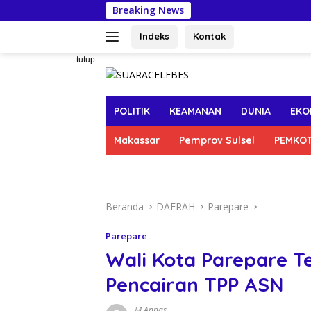
Langsung
Breaking News
Kabupat
ke
konten
Indeks
Kontak
tutup
POLITIK
KEAMANAN
DUNIA
EKO
Makassar
Pemprov Sulsel
PEMKO
Beranda
DAERAH
Parepare
Parepare
Wali Kota Parepare 
Pencairan TPP ASN
M Annas