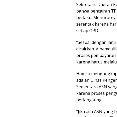
Sekretaris Daerah 
bahwa pencairan TP
berlaku. Menurutnya
serentak karena haru
setiap OPD.
“Sesuai dengan janj
dicairkan. Alhamdul
proses pembayaran.
karena harus melalui
Hamka mengungkapk
adalah Dinas Penge
Sementara ASN yang
karena proses peng
berlangsung.
“Jika ada ASN yang b