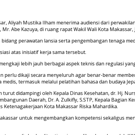
, Aliyah Mustika Ilham menerima audiensi dari perwakila
 Mr. Abe Kazuya, di ruang rapat Wakil Wali Kota Makassar, 
bidang perawatan lansia serta pengembangan tenaga medis
si atas inisiatif kerja sama tersebut.
gkaji lebih jauh berbagai aspek teknis dan regulasi yang
un perlu dikaji secara menyeluruh agar benar-benar member
medis, termasuk melalui pelatihan bahasa dan budaya Jepa
m turut didampingi oleh Kepala Dinas Kesehatan, dr. Hj. Nur
ngunan Daerah, Dr. A. Zulkifly, S.STP, Kepala Bagian Kerja
as Ketenagakerjaan Kota Makassar Riska Mahardika.
Makassar untuk mengembangkan kompetensi sekaligus menin