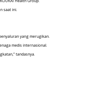
IKOUKAI Health Group.
saat ini.
k penyaluran yang merugikan.
enaga medis internasional.
katan,” tandasnya.