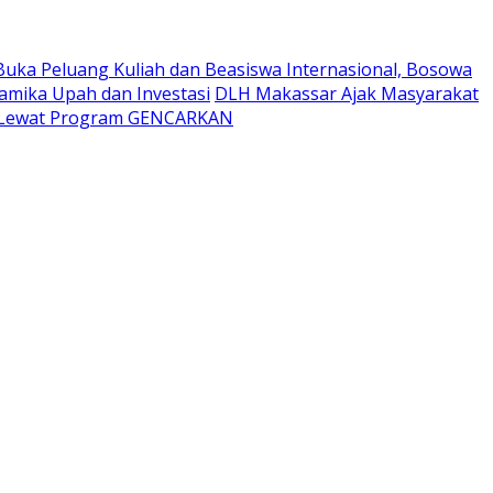
Buka Peluang Kuliah dan Beasiswa Internasional, Bosowa
namika Upah dan Investasi
DLH Makassar Ajak Masyarakat
t Lewat Program GENCARKAN