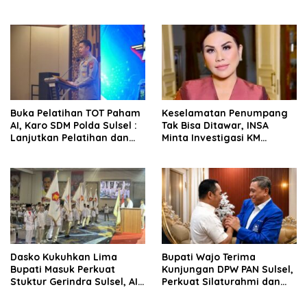
Dasco Ahmad
Buka Pelatihan TOT Paham
Keselamatan Penumpang
AI, Karo SDM Polda Sulsel :
Tak Bisa Ditawar, INSA
Lanjutkan Pelatihan dan
Minta Investigasi KM
Edukasi Terhadap Pelajar di
Mutiara Sentosa II Objektif
Seluruh Wilayah Saudara
Dasko Kukuhkan Lima
Bupati Wajo Terima
Bupati Masuk Perkuat
Kunjungan DPW PAN Sulsel,
Stuktur Gerindra Sulsel, AIA
Perkuat Silaturahmi dan
Targetkan Konsolidasi
Sinergi Pembangunan
hingga Tingkat TPS
Daerah