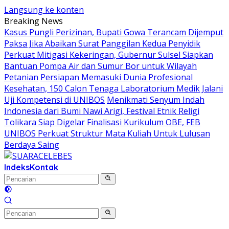
Langsung ke konten
Breaking News
Kasus Pungli Perizinan, Bupati Gowa Terancam Dijemput
Paksa Jika Abaikan Surat Panggilan Kedua Penyidik
Perkuat Mitigasi Kekeringan, Gubernur Sulsel Siapkan
Bantuan Pompa Air dan Sumur Bor untuk Wilayah
Petanian
Persiapan Memasuki Dunia Profesional
Kesehatan, 150 Calon Tenaga Laboratorium Medik Jalani
Uji Kompetensi di UNIBOS
Menikmati Senyum Indah
Indonesia dari Bumi Nawi Arigi, Festival Etnik Religi
Tolikara Siap Digelar
Finalisasi Kurikulum OBE, FEB
UNIBOS Perkuat Struktur Mata Kuliah Untuk Lulusan
Berdaya Saing
Indeks
Kontak