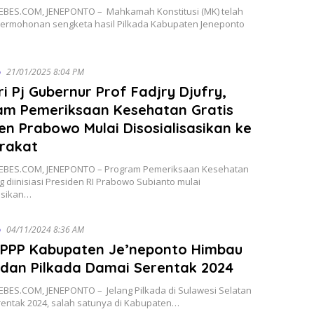
BES.COM, JENEPONTO – Mahkamah Konstitusi (MK) telah
ermohonan sengketa hasil Pilkada Kabupaten Jeneponto
o
21/01/2025 8:04 PM
ri Pj Gubernur Prof Fadjry Djufry,
am Pemeriksaan Kesehatan Gratis
en Prabowo Mulai Disosialisasikan ke
rakat
BES.COM, JENEPONTO – Program Pemeriksaan Kesehatan
g diinisiasi Presiden RI Prabowo Subianto mulai
asikan…
o
04/11/2024 8:36 AM
 PPP Kabupaten Je’neponto Himbau
 dan Pilkada Damai Serentak 2024
BES.COM, JENEPONTO – Jelang Pilkada di Sulawesi Selatan
rentak 2024, salah satunya di Kabupaten…