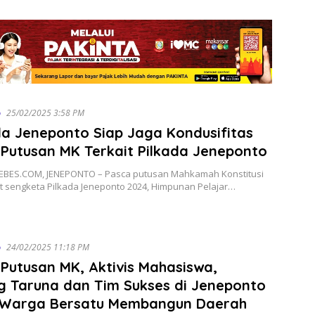
o
25/02/2025 3:58 PM
a Jeneponto Siap Jaga Kondusifitas
Putusan MK Terkait Pilkada Jeneponto
BES.COM, JENEPONTO – Pasca putusan Mahkamah Konstitusi
it sengketa Pilkada Jeneponto 2024, Himpunan Pelajar…
o
24/02/2025 11:18 PM
Putusan MK, Aktivis Mahasiswa,
g Taruna dan Tim Sukses di Jeneponto
 Warga Bersatu Membangun Daerah