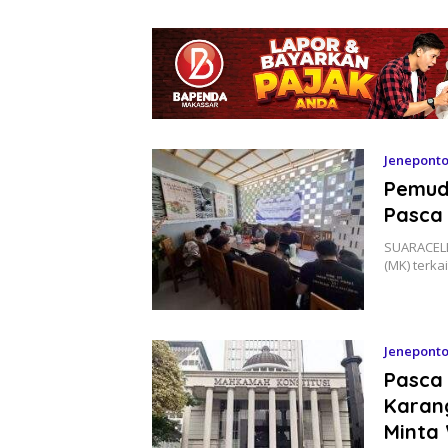
Jenepont
Pemud
Pasca 
SUARACELE
(MK) terka
Jenepont
Pasca 
Karan
Minta