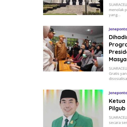
SUARACELE
menolak p
yang…
Jenepont
Dihadi
Progr
Presid
Masya
SUARACELE
Gratis yan
disosialis
Jenepont
Ketua
Pilgub
SUARACELE
secara se