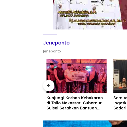
Jeneponto
Jeneponto
enko Pangan dan
Kunjungi Korban Kebakaran
Semua 
ernur Sulsel
di Tallo Makassar, Gubernur
Ingatka
P Optimalkan
Sulsel Serahkan Bantuan
Sadarla
merintah untuk
Rp795 Juta
Disadar