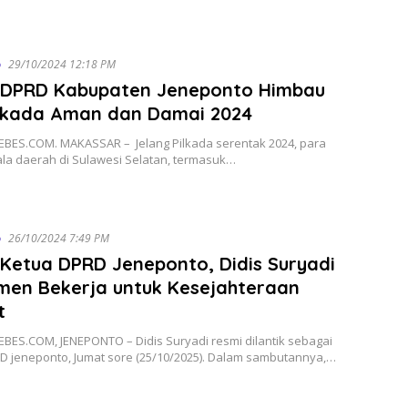
o
29/10/2024 12:18 PM
 DPRD Kabupaten Jeneponto Himbau
ukada Aman dan Damai 2024
BES.COM. MAKASSAR – Jelang Pilkada serentak 2024, para
ala daerah di Sulawesi Selatan, termasuk…
o
26/10/2024 7:49 PM
Ketua DPRD Jeneponto, Didis Suryadi
men Bekerja untuk Kesejahteraan
t
BES.COM, JENEPONTO – Didis Suryadi resmi dilantik sebagai
D jeneponto, Jumat sore (25/10/2025). Dalam sambutannya,…