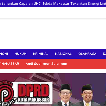
 UHC, Sekda Makassar Tekankan Sinergi Lintas OPD Jaga Keakt
NOMI
HUKUM
KRIMINAL
NASIONAL
OLAHRAGA
D
T MAKASSAR
Andi Sudirman Sulaiman