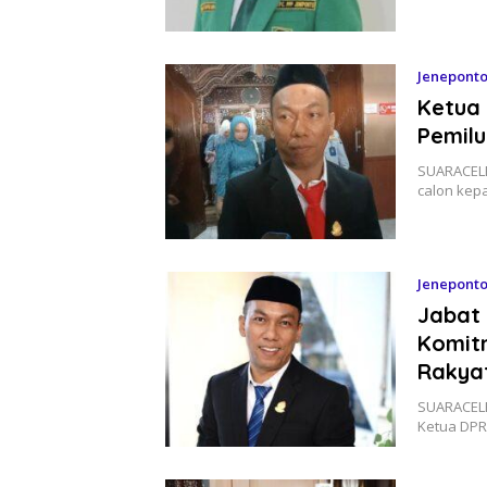
Jenepont
Ketua
Pemil
SUARACELE
calon kep
Jenepont
Jabat 
Komit
Rakya
SUARACELE
Ketua DPR