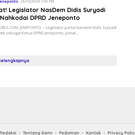
Jeneponto
26/10/2024 7:45 PM
t! Legislator NasDem Didis Suryadi
 Nahkodai DPRD Jeneponto
BES.COM, JENEPONTO – Legislator partai Nasdem Didis Suryadi
ntik sebagai Ketua DPRD jeneponto, Jumat…
Selengkapnya
Redaksi
Tentang Kami
Pedoman
Kontak
Privacy Polic