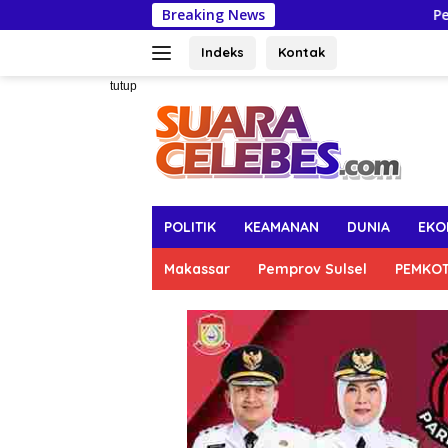
Langsung
Breaking News
Pertahankan Capaian
ke
konten
Indeks
Kontak
tutup
POLITIK
KEAMANAN
DUNIA
EKO
Makassar
Pemprov Sulsel
PEMKO