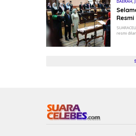
DAERAH
,
Selama
Resmi
SUARACELE
resmi dila