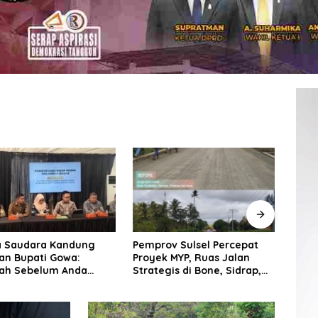
Saudara Kandung
Pemprov Sulsel Percepat
KOPR
n Bupati Gowa:
Proyek MYP, Ruas Jalan
Siap
h Sebelum Anda
Strategis di Bone, Sidrap,
Keme
kan Fakta Hukum
dan Soppeng Terus Dibenahi
Peng
Pere
Berba