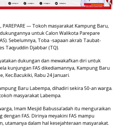
 PAREPARE — Tokoh masyarakat Kampung Baru,
dukungannya untuk Calon Walikota Parepare
(FAS). Sebelumnya, Toba -sapaan akrab Taubat-
s Taqyuddin Djabbar (TQ).
nyatakan dukungan dan mewakafkan diri untuk
isela kunjungan FAS dikediamannya, Kampung Baru
 Kec.Bacukiki, Rabu 24 Januari.
mpung Baru Labempa, dihadiri sekira 50-an warga.
tokoh masyarakat Labempa.
warga, Imam Mesjid Babussa’adah itu menguraikan
g dengan FAS. Dirinya meyakini FAS mampu
 utamanya dalam hal kesejahteraan masyarakat.