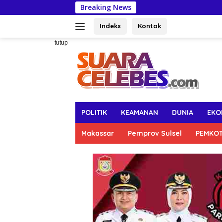
Langsung
Breaking News
D
ke
konten
Indeks
Kontak
tutup
POLITIK
KEAMANAN
DUNIA
EKO
Makassar
Pemprov Sulsel
PEMKO