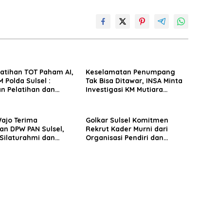
latihan TOT Paham AI,
Keselamatan Penumpang
 Polda Sulsel :
Tak Bisa Ditawar, INSA Minta
n Pelatihan dan
Investigasi KM Mutiara
Terhadap Pelajar di
Sentosa II Objektif
 Wilayah Saudara
Wajo Terima
Golkar Sulsel Komitmen
an DPW PAN Sulsel,
Rekrut Kader Murni dari
Silaturahmi dan
Organisasi Pendiri dan
 Pembangunan
Didirikan