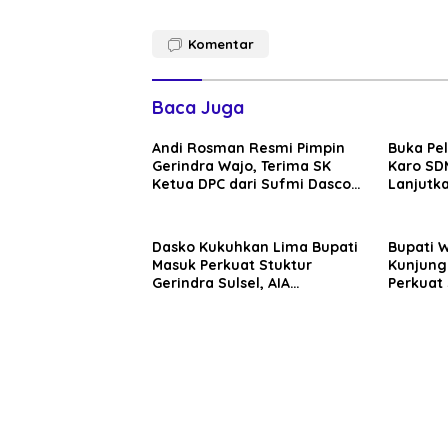
Komentar
Baca Juga
Andi Rosman Resmi Pimpin
Buka Pe
Gerindra Wajo, Terima SK
Karo SDM
Ketua DPC dari Sufmi Dasco
Lanjutka
Ahmad
Edukasi 
Seluruh
Dasko Kukuhkan Lima Bupati
Bupati 
Masuk Perkuat Stuktur
Kunjung
Gerindra Sulsel, AIA
Perkuat 
Targetkan Konsolidasi
Sinergi
hingga Tingkat TPS
Daerah