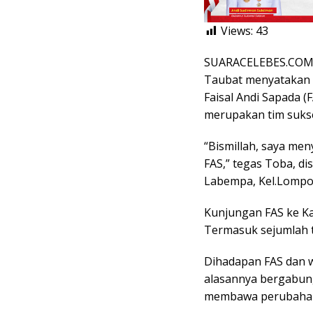
Views:
43
SUARACELEBES.COM,
Taubat menyatakan 
Faisal Andi Sapada 
merupakan tim sukse
“Bismillah, saya me
FAS,” tegas Toba, d
Labempa, Kel.Lompoe,
Kunjungan FAS ke Ka
Termasuk sejumlah 
Dihadapan FAS dan 
alasannya bergabun
membawa perubahan,