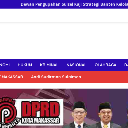
ewan Pengupahan Sulsel Kaji Strategi Banten Kelola Dinamika 
NOMI
HUKUM
KRIMINAL
NASIONAL
OLAHRAGA
D
T MAKASSAR
Andi Sudirman Sulaiman