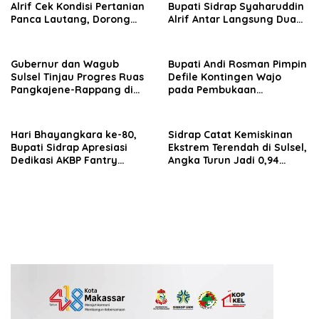
Alrif Cek Kondisi Pertanian
Bupati Sidrap Syaharuddin
Panca Lautang, Dorong
Alrif Antar Langsung Dua
Pemanfaatan Air Danau
Anaknya
Sidenreng
Gubernur dan Wagub
Bupati Andi Rosman Pimpin
Sulsel Tinjau Progres Ruas
Defile Kontingen Wajo
Pangkajene-Rappang di
pada Pembukaan
Sidrap, Targetkan Segera
Porsenijar PGRI Sulsel 2026
Rampung untuk Dukung
Ekonomi Warga
Hari Bhayangkara ke-80,
Sidrap Catat Kemiskinan
Bupati Sidrap Apresiasi
Ekstrem Terendah di Sulsel,
Dedikasi AKBP Fantry
Angka Turun Jadi 0,94
Taherong
Persen