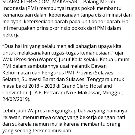
SUARACELEBES.COM, MAKASSAR —Palang Merah
Indonesia (PMI) mempunyai tugas pokok membantu
kemanusiaan dalam kebencanaan tanpa diskriminasi dan
melayani ketersediaan darah pada unit donor darah. Hal
ini merupakan prinsip-prinsip pokok dari PMI dalam
bekerja.
“Dua hal ini yang selalu menjadi bahagian upaya kita
untuk melaksanakan tugas-tugas kemanusiaan,” ujar
Wakil Presiden (Wapres) Jusuf Kalla selaku Ketua Umum
PMI dalam sambutannya usai melantik Dewan
Kehormatan dan Pengurus PMI Provinsi Sulawesi
Selatan, Sulawesi Barat dan Sulawesi Tenggara untuk
masa bakti 2018 – 2023 di Grand Claro Hotel and
Convention Jl. A.P. Pettarani No.3 Makassar, Minggu (
24/02/2019).
Lebih jauh Wapres mengungkap bahwa yang namanya
relawan, menurutnya orang yang bekerja dengan hati
dan sukarela namun mulia karena membantu orang
yang sedang terkena musibah.