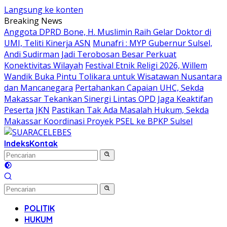
Langsung ke konten
Breaking News
Anggota DPRD Bone, H. Muslimin Raih Gelar Doktor di
UMI, Teliti Kinerja ASN
Munafri : MYP Gubernur Sulsel,
Andi Sudirman Jadi Terobosan Besar Perkuat
Konektivitas Wilayah
Festival Etnik Religi 2026, Willem
Wandik Buka Pintu Tolikara untuk Wisatawan Nusantara
dan Mancanegara
Pertahankan Capaian UHC, Sekda
Makassar Tekankan Sinergi Lintas OPD Jaga Keaktifan
Peserta JKN
Pastikan Tak Ada Masalah Hukum, Sekda
Makassar Koordinasi Proyek PSEL ke BPKP Sulsel
Indeks
Kontak
POLITIK
HUKUM