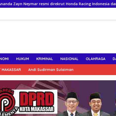
esmi direkrut Honda Racing Indonesia dan siap berlaga di kela
NOMI
HUKUM
KRIMINAL
NASIONAL
OLAHRAGA
D
T MAKASSAR
Andi Sudirman Sulaiman