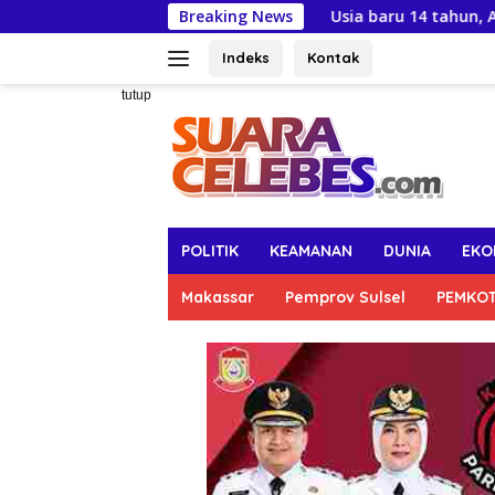
Langsung
Usia baru 14 tahun, Ananda Zayn Neymar r
Breaking News
ke
konten
Indeks
Kontak
tutup
POLITIK
KEAMANAN
DUNIA
EKO
Makassar
Pemprov Sulsel
PEMKO