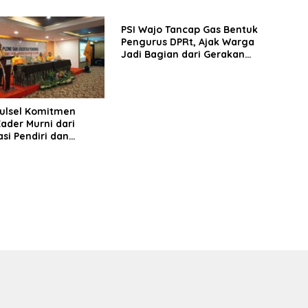
hingga Tingkat TPS
PSI Wajo Tancap Gas Bentuk
Pengurus DPRt, Ajak Warga
Jadi Bagian dari Gerakan
Politik Baru Menuju 2029
Sulsel Komitmen
ader Murni dari
si Pendiri dan
n