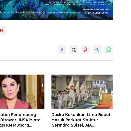
AM
matan Penumpang
Dasko Kukuhkan Lima Bupati
 Ditawar, INSA Minta
Masuk Perkuat Stuktur
asi KM Mutiara
Gerindra Sulsel, AIA
II Objektif
Targetkan Konsolidasi