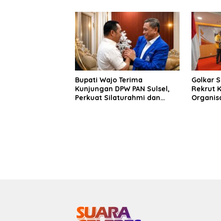
Seluruh Wilayah Saudara
Bupati Wajo Terima
Golkar 
Kunjungan DPW PAN Sulsel,
Rekrut K
Perkuat Silaturahmi dan
Organisa
Sinergi Pembangunan
Didirika
Daerah