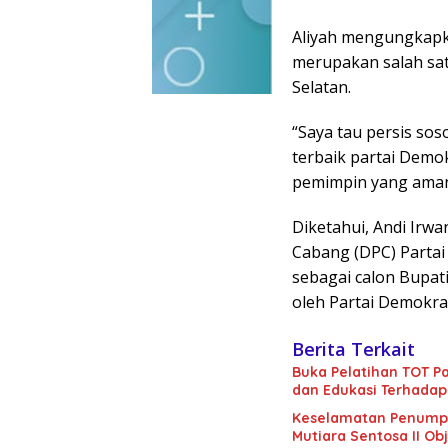
Aliyah mengungkapka
merupakan salah sat
Selatan.
“Saya tau persis sos
terbaik partai Demok
pemimpin yang aman
Diketahui, Andi Ir
Cabang (DPC) Parta
sebagai calon Bupati
oleh Partai Demokra
Berita Terkait
Buka Pelatihan TOT Pa
dan Edukasi Terhadap
Keselamatan Penumpan
Mutiara Sentosa II Obj