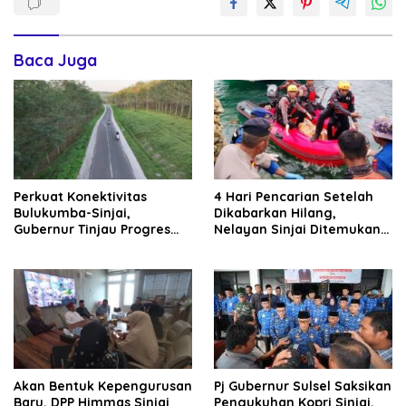
Baca Juga
Perkuat Konektivitas
4 Hari Pencarian Setelah
Bulukumba-Sinjai,
Dikabarkan Hilang,
Gubernur Tinjau Progres
Nelayan Sinjai Ditemukan
MYP Paket 1 Ruas Tanaberu-
Terbujur Kaku di Perairan
Tanete-Kajang
Bulukumba
Akan Bentuk Kepengurusan
Pj Gubernur Sulsel Saksikan
Baru, DPP Himmas Sinjai
Pengukuhan Kopri Sinjai,