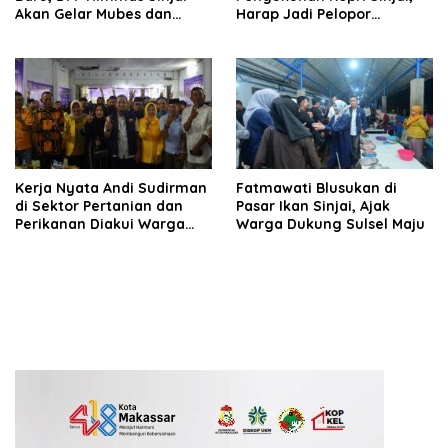
Akan Gelar Mubes dan
Harap Jadi Pelopor
Tudang Sipulung
Reformasi Birokrasi di
Daerah
Kerja Nyata Andi Sudirman
Fatmawati Blusukan di
di Sektor Pertanian dan
Pasar Ikan Sinjai, Ajak
Perikanan Diakui Warga
Warga Dukung Sulsel Maju
Sinjai