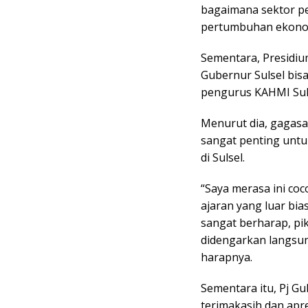
bagaimana sektor p
pertumbuhan ekono
Sementara, Presidiu
Gubernur Sulsel bis
pengurus KAHMI Sul
Menurut dia, gagasa
sangat penting unt
di Sulsel.
“Saya merasa ini coc
ajaran yang luar bi
sangat berharap, pik
didengarkan langsu
harapnya.
Sementara itu, Pj G
terimakasih dan apr