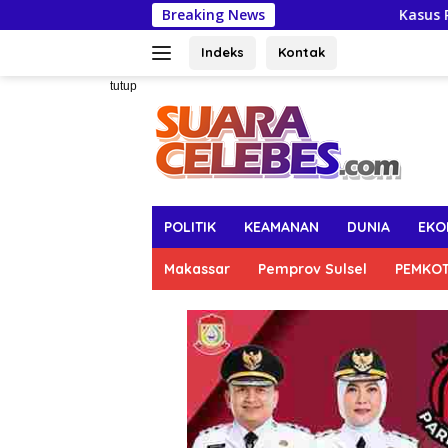
Langsung
Breaking News
Kasus Pungli Perizinan
ke
konten
Indeks
Kontak
tutup
POLITIK
KEAMANAN
DUNIA
EKO
Makassar
Pemprov Sulsel
PEMKO