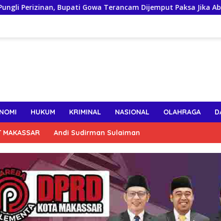
, Bupati Gowa Terancam Dijemput Paksa Jika Abaikan Surat Pang
NOMI
HUKUM
KRIMINAL
NASIONAL
OLAHRAGA
D
T MAKASSAR
Andi Sudirman Sulaiman