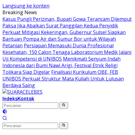
Langsung ke konten
Breaking News
Kasus Pungli Perizinan, Bupati Gowa Terancam Dijemput
Paksa Jika Abaikan Surat Panggilan Kedua Penyidik
Perkuat Mitigasi Kekeringan, Gubernur Sulsel Siapkan
Bantuan Pompa Air dan Sumur Bor untuk Wilayah
Petanian
Persiapan Memasuki Dunia Profesional
Kesehatan, 150 Calon Tenaga Laboratorium Medik Jalani
Uji Kompetensi di UNIBOS
Menikmati Senyum Indah
Indonesia dari Bumi Nawi Arigi, Festival Etnik Religi
Tolikara Siap Digelar
Finalisasi Kurikulum OBE, FEB
UNIBOS Perkuat Struktur Mata Kuliah Untuk Lulusan
Berdaya Saing
Indeks
Kontak