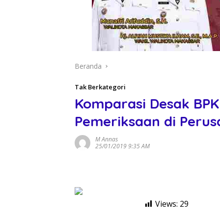
Beranda
Tak Berkategori
Komparasi Desak BPKP 
Pemeriksaan di Perusd
M Annas
25/01/2019 9:35 AM
Views:
29