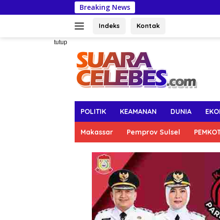
Langsung
Breaking News
Men
ke
konten
Indeks
Kontak
tutup
POLITIK
KEAMANAN
DUNIA
EKO
Makassar
Pemprov Sulsel
PEMKO