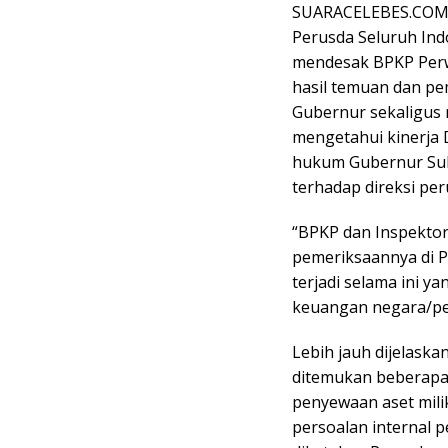
SUARACELEBES.COM, 
Perusda Seluruh Ind
mendesak BPKP Perwa
hasil temuan dan pe
Gubernur sekaligus m
mengetahui kinerja D
hukum Gubernur Sul
terhadap direksi per
“BPKP dan Inspektor
pemeriksaannya di P
terjadi selama ini y
keuangan negara/pe
Lebih jauh dijelask
ditemukan beberapa 
penyewaan aset mili
persoalan internal