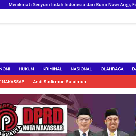
ikmati Senyum Indah Indonesia dari Bumi Nawi Arigi, Festival Et
NOMI
HUKUM
KRIMINAL
NASIONAL
OLAHRAGA
D
T MAKASSAR
Andi Sudirman Sulaiman