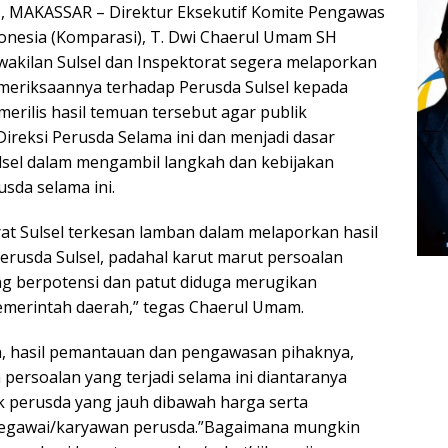
MAKASSAR – Direktur Eksekutif Komite Pengawas
onesia (Komparasi), T. Dwi Chaerul Umam SH
kilan Sulsel dan Inspektorat segera melaporkan
meriksaannya terhadap Perusda Sulsel kepada
erilis hasil temuan tersebut agar publik
ireksi Perusda Selama ini dan menjadi dasar
sel dalam mengambil langkah dan kebijakan
usda selama ini.
at Sulsel terkesan lamban dalam melaporkan hasil
erusda Sulsel, padahal karut marut persoalan
ang berpotensi dan patut diduga merugikan
merintah daerah,” tegas Chaerul Umam.
an, hasil pemantauan dan pengawasan pihaknya,
persoalan yang terjadi selama ini diantaranya
k perusda yang jauh dibawah harga serta
 pegawai/karyawan perusda.”Bagaimana mungkin