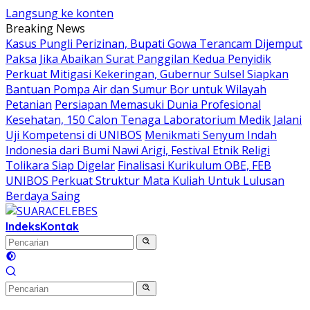
Langsung ke konten
Breaking News
Kasus Pungli Perizinan, Bupati Gowa Terancam Dijemput
Paksa Jika Abaikan Surat Panggilan Kedua Penyidik
Perkuat Mitigasi Kekeringan, Gubernur Sulsel Siapkan
Bantuan Pompa Air dan Sumur Bor untuk Wilayah
Petanian
Persiapan Memasuki Dunia Profesional
Kesehatan, 150 Calon Tenaga Laboratorium Medik Jalani
Uji Kompetensi di UNIBOS
Menikmati Senyum Indah
Indonesia dari Bumi Nawi Arigi, Festival Etnik Religi
Tolikara Siap Digelar
Finalisasi Kurikulum OBE, FEB
UNIBOS Perkuat Struktur Mata Kuliah Untuk Lulusan
Berdaya Saing
Indeks
Kontak