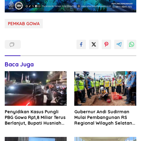
PEMKAB GOWA
Baca Juga
Penyidikan Kasus Pungli
Gubernur Andi Sudirman
PBG Gowa Rp1,8 Miliar Terus
Mulai Pembangunan RS
Berlanjut, Bupati Husniah
Regional Wilayah Selatan
Talenrang Bakal Diperiksa?
di Gowa, Target Rampung
2027