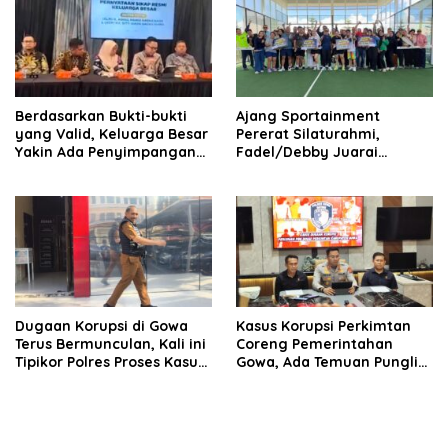
Berdasarkan Bukti-bukti
Ajang Sportainment
yang Valid, Keluarga Besar
Pererat Silaturahmi,
Yakin Ada Penyimpangan
Fadel/Debby Juarai
Moral antara Husniah
Turnamen De Rudal Padel
Talenrang dan BK
at Malino
Dugaan Korupsi di Gowa
Kasus Korupsi Perkimtan
Terus Bermunculan, Kali ini
Coreng Pemerintahan
Tipikor Polres Proses Kasus
Gowa, Ada Temuan Pungli
Rehabilitasi Masjid Agung
hingga Miliaran Mengalir
Syekh Yusuf
ke Oknum Pejabat