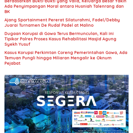
Berdasarkan Bukti-bukti yang Valid, Keluarga Besar Yakin
Ada Penyimpangan Moral antara Husniah Talenrang dan
BK
Ajang Sportainment Pererat Silaturahmi, Fadel/Debby
Juarai Turnamen De Rudal Padel at Malino
Dugaan Korupsi di Gowa Terus Bermunculan, Kali ini
Tipikor Polres Proses Kasus Rehabilitasi Masjid Agung
Syekh Yusuf
Kasus Korupsi Perkimtan Coreng Pemerintahan Gowa, Ada
Temuan Pungli hingga Miliaran Mengalir ke Oknum
Pejabat