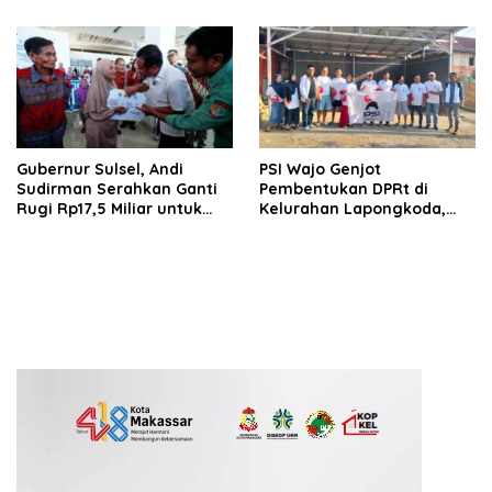
Pelaksanaan Berjalan
Sukses dan Jadi Etalase
Budaya Papua
Gubernur Sulsel, Andi
PSI Wajo Genjot
Sudirman Serahkan Ganti
Pembentukan DPRt di
Rugi Rp17,5 Miliar untuk
Kelurahan Lapongkoda,
Pembebasan Lahan
Perkuat Struktur hingga
Runway Bandara Bua
Tingkat Kelurahan