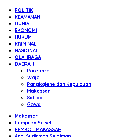
POLITIK
KEAMANAN
DUNIA
EKONOMI
HUKUM
KRIMINAL
NASIONAL
OLAHRAGA
DAERAH
Parepare
Wajo
Pangkajene dan Kepulauan
Makassar
Sidrap
Gowa
Makassar
Pemprov Sulsel
PEMKOT MAKASSAR
Andi Sudirman Sulaiman