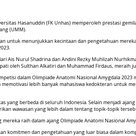
sitas Hasanuddin (FK Unhas) memperoleh prestasi gemil
lang (UMM).
an untuk menunjukkan kecintaan dan pengetahuan mereka d
2023.
 dari Ais Nurul Shadrina dan Andini Rezky Muhlizah Nurhikm
ati oleh Sulthan Alkatiri dan Muhammad Firdaus, meraih jua
rkompetisi dalam Olimpiade Anatomi Nasional Amygdala 2023 
an memotivasi lebih banyak mahasiswa kedokteran untuk men
rsitas yang berbeda di seluruh Indonesia. Selain menjadi ajan
ikan wawasan yang lebih dalam tentang topik-topik terseb
g mereka raih dalam ajang Olimpiade Anatomi Nasional Am
 komitmen dan pengetahuan yang luar biasa dalam kompetisi