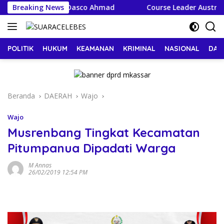
Langsung
C dari Sufmi Dasco Ahmad
Breaking News
Course Leader Australia Awa
ke
konten
POLITIK
HUKUM
KEAMANAN
KRIMINAL
NASIONAL
DAE
Beranda
DAERAH
Wajo
Wajo
Musrenbang Tingkat Kecamatan
Pitumpanua Dipadati Warga
M Annas
26/02/2019 12:54 PM