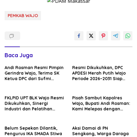
PEMKAB WAJO
Baca Juga
Andi Rosman Resmi Pimpin
Resmi Dikukuhkan, DPC
Gerindra Wajo, Terima SK
APDESI Merah Putih Wajo
Ketua DPC dari Sufmi
Periode 2026–2031 Siap
Dasco Ahmad
Kawal Kemajuan Desa dan
Perkuat Koperasi Merah
Putih
FKLPID UPT BLK Wajo Resmi
Pisah Sambut Kapolres
Dikukuhkan, Sinergi
Wajo, Bupati Andi Rosman:
Industri dan Pelatihan
Kami Melepas dengan
Vokasi Diperkuat Tekan
Bangga, Menyambut
Pengangguran
dengan Optimisme
Belum Sepekan Dilantik,
Aksi Damai di PN
Pengurus IKA SMADA Stiwa
Sengkang, Warga Daraga